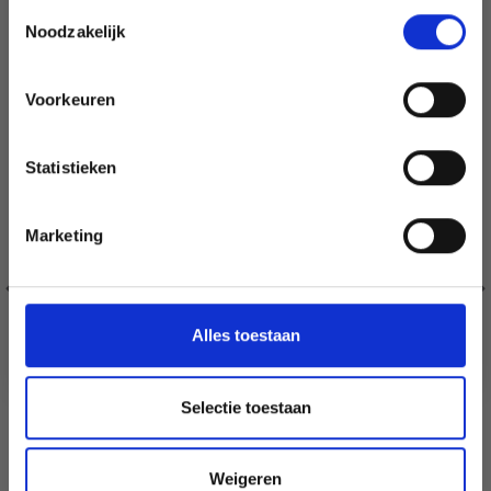
Toestemmingsselectie
Noodzakelijk
Voorkeuren
Oui, inscrivez-moi !
Statistieken
Non, merci
Marketing
Wil je liever nieuws ontvangen over onze
aanbiedingen en kortingen in het
Nederlands?
Ja, graag!
Alles toestaan
Selectie toestaan
HOBBYARTS NEZ DE SÉCURITÉ TRIANGULAIRE MIX,
NOIR, 20 PCS.
EUR 2.60
Weigeren