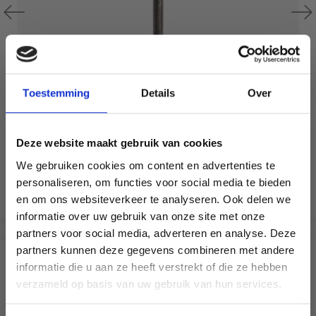
Toestemming
Details
Over
DROPS BASIC CROCHETS EN ACIER 13 CM (0.75-1.75
MM)
Deze website maakt gebruik van cookies
EUR 1.70
We gebruiken cookies om content en advertenties te
Ajouter au panier
personaliseren, om functies voor social media te bieden
Voir toutes les options
en om ons websiteverkeer te analyseren. Ook delen we
informatie over uw gebruik van onze site met onze
partners voor social media, adverteren en analyse. Deze
Économisez jusqu'à 50 %
partners kunnen deze gegevens combineren met andere
D'AUTRES ONT ÉGALEMENT
informatie die u aan ze heeft verstrekt of die ze hebben
Soyez le premier à connaître nos soldes et
verzameld op basis van uw gebruik van hun services.
offres limitées en vous inscrivant à notre
newsletter gratuite !