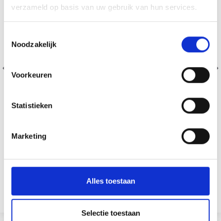
verzameld op basis van uw gebruik van hun services.
Toestemmingsselectie
Noodzakelijk
Voorkeuren
Statistieken
Marketing
DROPS PRO CIRCUS CROCHETS ALUMINIUM 13 CM
(2.00-12.00 MM)
EUR 2.55
Ajouter au panier
Alles toestaan
Voir toutes les options
Selectie toestaan