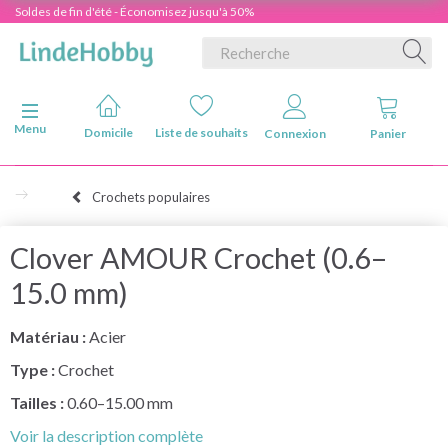
Soldes de fin d'été - Économisez jusqu'à 50%
Basculer la navigation
Menu
Domicile
Liste de souhaits
Connexion
Panier
Crochets populaires
Clover AMOUR Crochet (0.6–
15.0 mm)
Matériau :
Acier
Type :
Crochet
Tailles :
0.60–15.00 mm
Voir la description complète