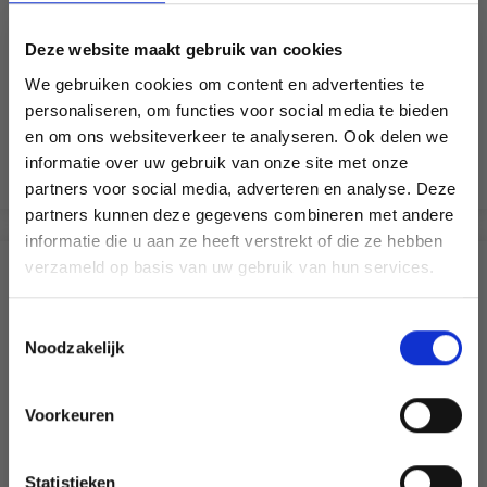
SCHEEPJES CATONA
SCHEEPJES COLOUR
CRAFTER
Deze website maakt gebruik van cookies
We gebruiken cookies om content en advertenties te
100% Coton mercerisé
100% Acrylique
personaliseren, om functies voor social media te bieden
EUR 2.75
EUR 3.90
en om ons websiteverkeer te analyseren. Ook delen we
informatie over uw gebruik van onze site met onze
Voir toutes les options
Voir toutes les options
partners voor social media, adverteren en analyse. Deze
Économisez jusqu'à 50 %
partners kunnen deze gegevens combineren met andere
informatie die u aan ze heeft verstrekt of die ze hebben
Soyez le premier à connaître nos soldes et
verzameld op basis van uw gebruik van hun services.
SIMILAIRE À CECI
offres limitées en vous inscrivant à notre
newsletter gratuite !
Toestemmingsselectie
19% de réduction
Noodzakelijk
Voorkeuren
Oui, inscrivez-moi !
Statistieken