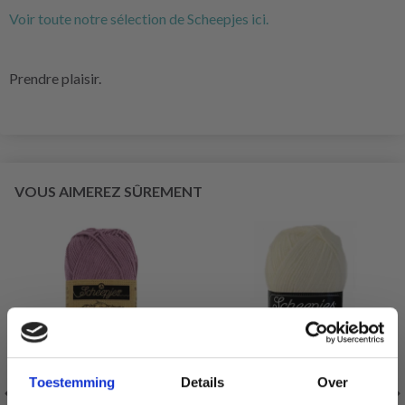
Voir toute notre sélection de Scheepjes ici.
Prendre plaisir.
VOUS AIMEREZ SÛREMENT
Toestemming
Details
Over