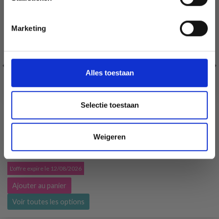
Non, merci
Marketing
Wil je liever nieuws ontvangen over onze
aanbiedingen en kortingen in het
Nederlands?
Ja, graag!
Alles toestaan
Selectie toestaan
YARN AND COLORS MUST-HAVE 8/4
Weigeren
100% Coton mercerisé
EUR 2.05
EUR 2.55
L'offre expire le 12/08/2026
Ajouter au panier
Voir toutes les options