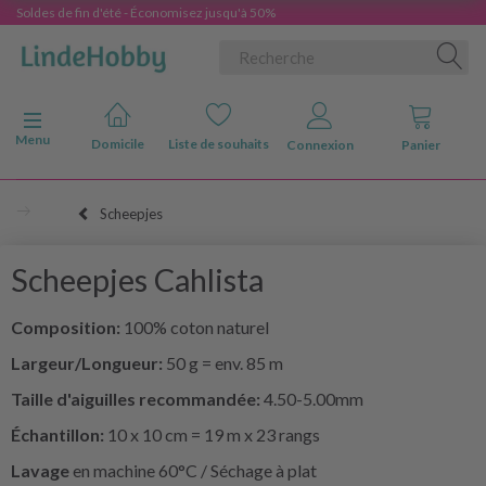
Soldes de fin d'été - Économisez jusqu'à 50%
Basculer la navigation
Menu
Domicile
Liste de souhaits
Connexion
Panier
Scheepjes
Scheepjes Cahlista
Composition:
100% coton naturel
Largeur/Longueur:
50 g = env. 85 m
Taille d'aiguilles recommandée:
4.50-5.00mm
Échantillon:
10 x 10 cm = 19 m x 23 rangs
Lavage
en machine 60°C / Séchage à plat