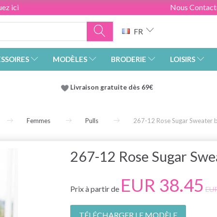
ez ici
Nous Contact
FR
SSOIRES
MODÈLES
BRODERIE
LOISIRS
Livraison gratuite dès 69€
Femmes
Pulls
267-12 Rose Sugar Sweater 
267-12 Rose Sugar Swe
EUR 38.45
Prix à partir de
EUR
TÉLÉCHARGER LE MODÈLE