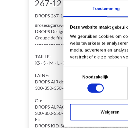
267-12 Rose Sugar Swea
Toestemming
DROPS 267-12
#rosesugarsweater
Deze website maakt gebruik
DROPS Design: Modèle ai-561
We gebruiken cookies om cont
Groupe de fils
C ou A + A
websiteverkeer te analyseren
------------------------------------------------------
media, adverteren en analys
TAILLE:
verstrekt of die ze hebben v
XS - S - M - L - XL - XXL - XXXL
Toestemmingsselectie
LAINE:
Noodzakelijk
DROPS AIR de Garnstudio (appartient au groupe 
300-350-350-400-450-500-550 g coloris 08, Ro
Ou:
DROPS ALPACA de Garnstudio (appartient au gr
Weigeren
300-300-350-350-400-450-500 g coloris 3112
Et:
DROPS KID-SILK de Garnstudio (appartient au g