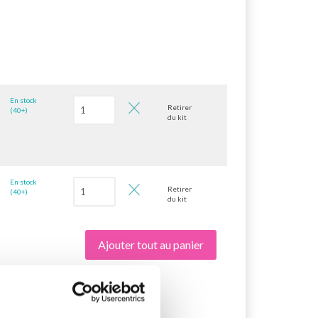
En stock
Retirer
(40+)
du kit
En stock
Retirer
(40+)
du kit
Ajouter tout au panier