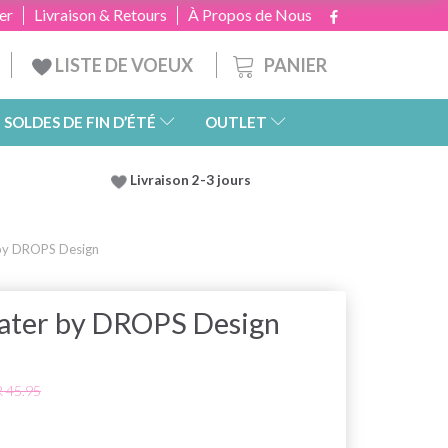
er
Livraison & Retours
À Propos de Nous
PANIER
LISTE DE VOEUX
SOLDES DE FIN D’ÉTÉ
OUTLET
Livraison 2-3 jours
by DROPS Design
ater by DROPS Design
 45.95