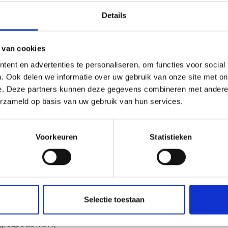
ter by DROPS Design
Details
 van cookies
ent en advertenties te personaliseren, om functies voor social
. Ook delen we informatie over uw gebruik van onze site met on
-
e. Deze partners kunnen deze gegevens combineren met andere i
erzameld op basis van uw gebruik van hun services.
Voorkeuren
Statistieken
de fils C)
se Clair
oupe de fils A)
Selectie toestaan
, Rose Tendre
roupe de fils A)