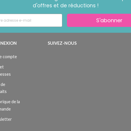
d'offres et de réductions !
S'abonner
NEXION
SUIVEZ-NOUS
e compte
et
resses
 de
aits
rique de la
mande
letter