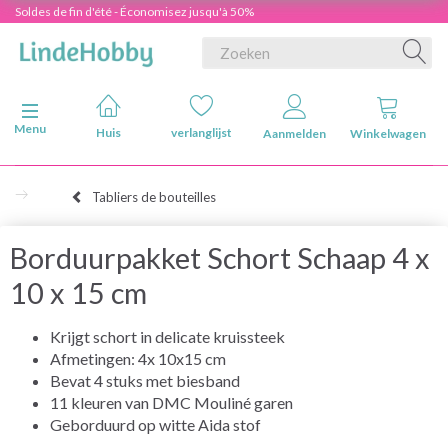
Soldes de fin d'été - Économisez jusqu'à 50%
Navigatie in-/uitschakelen
Menu
Huis
verlanglijst
Aanmelden
Winkelwagen
Tabliers de bouteilles
Borduurpakket Schort Schaap 4 x
10 x 15 cm
Krijgt schort in delicate kruissteek
Afmetingen: 4x 10x15 cm
Bevat 4 stuks met biesband
11 kleuren van DMC Mouliné garen
Geborduurd op witte Aida stof