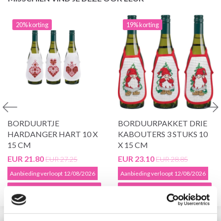
20% korting
19% korting
BORDUURTJE
BORDUURPAKKET DRIE
HARDANGER HART 10 X
KABOUTERS 3 STUKS 10
15 CM
X 15 CM
EUR 21.80
EUR 23.10
EUR 27.25
EUR 28.85
Aanbieding verloopt 12/08/2026
Aanbieding verloopt 12/08/2026
Voeg toe aan winkelwagen
Voeg toe aan winkelwagen