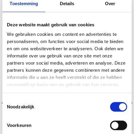
Toestemming
Details
Over
VERGELIJKBAAR MET DIT
Deze website maakt gebruik van cookies
20% korting
We gebruiken cookies om content en advertenties te
personaliseren, om functies voor social media te bieden
en om ons websiteverkeer te analyseren. Ook delen we
informatie over uw gebruik van onze site met onze
partners voor social media, adverteren en analyse. Deze
partners kunnen deze gegevens combineren met andere
informatie die u aan ze heeft verstrekt of die ze hebben
verzameld op basis van uw gebruik van hun services.
Économisez jusqu'à 50 %
Toestemmingsselectie
Soyez le premier à connaître nos soldes et
Noodzakelijk
offres limitées en vous inscrivant à notre
newsletter gratuite !
Voorkeuren