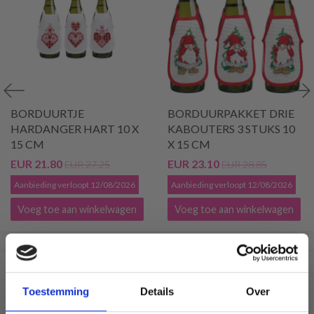
BORDUURTJE
BORDUURPAKKET DRIE
HARDANGER HART 10 X
KABOUTERS 3 STUKS 10
15 CM
X 15 CM
EUR 21.80
EUR 23.10
EUR 27.25
EUR 28.85
Aanbieding verloopt 12/08/2026
Aanbieding verloopt 12/08/2026
Voeg toe aan winkelwagen
Voeg toe aan winkelwagen
VERGELIJKBAAR MET DIT
Toestemming
Details
Over
20% korting