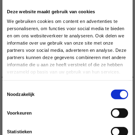
Deze website maakt gebruik van cookies
We gebruiken cookies om content en advertenties te
personaliseren, om functies voor social media te bieden
en om ons websiteverkeer te analyseren. Ook delen we
informatie over uw gebruik van onze site met onze
partners voor social media, adverteren en analyse. Deze
Économisez jusqu'à 50 %
partners kunnen deze gegevens combineren met andere
informatie die u aan ze heeft verstrekt of die ze hebben
Soyez le premier à connaître nos soldes et
verzameld op basis van uw gebruik van hun services.
offres limitées en vous inscrivant à notre
newsletter gratuite !
Toestemmingsselectie
Noodzakelijk
Voorkeuren
Oui, inscrivez-moi !
BORDUURTJE HARDANGER HART 10 X 15 CM
Statistieken