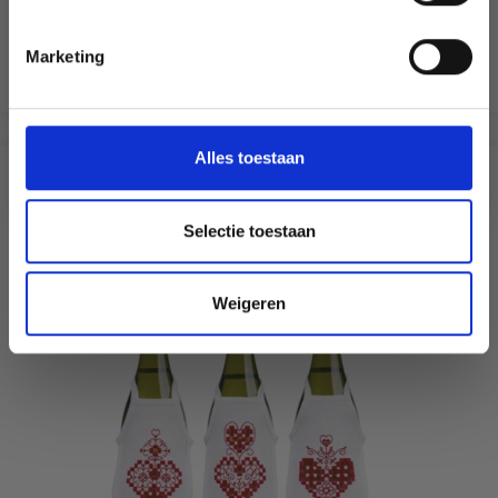
EUR 21.80
Non, merci
EUR 27.25
Aanbieding verloopt 12/08/2026
Marketing
Wil je liever nieuws ontvangen over onze
Voeg toe aan winkelwagen
aanbiedingen en kortingen in het
Nederlands?
Ja, graag!
Alles toestaan
ANDEREN KOCHTEN OOK
Selectie toestaan
20% korting
Weigeren