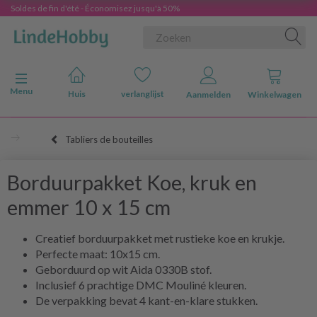
Soldes de fin d'été - Économisez jusqu'à 50%
Navigatie in-/uitschakelen
Menu
Huis
verlanglijst
Aanmelden
Winkelwagen
Tabliers de bouteilles
Borduurpakket Koe, kruk en
emmer 10 x 15 cm
Creatief borduurpakket met rustieke koe en krukje.
Perfecte maat: 10x15 cm.
Geborduurd op wit Aida 0330B stof.
Inclusief 6 prachtige DMC Mouliné kleuren.
De verpakking bevat 4 kant-en-klare stukken.