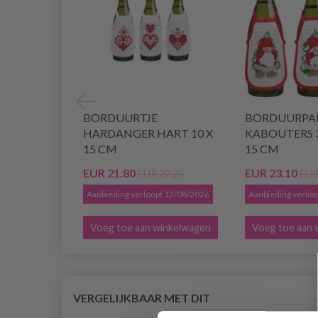
BORDUURTJE
BORDUURPAK
HARDANGER HART 10 X
KABOUTERS 3
15 CM
15 CM
EUR 21.80
EUR 23.10
EUR 27.25
EUR
Aanbieding verloopt 12/08/2026
Aanbieding verlo
Voeg toe aan winkelwagen
Voeg toe aan 
VERGELIJKBAAR MET DIT