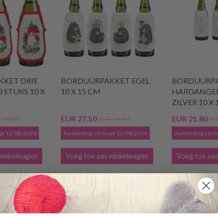
KET DRIE
BORDUURPAKKET EGEL
BORDUURP
 STUKS 10 X
10 X 15 CM
HARDANGE
ZILVER 10 X
EUR 27.50
EUR 21.80
 28.85
EUR 34.40
EU
opt 12/08/2026
Aanbieding verloopt 12/08/2026
Aanbieding verl
winkelwagen
Voeg toe aan winkelwagen
Voeg toe aan