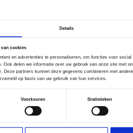
korting
19% korting
Économisez jusqu'à 50 %
Details
Soyez le premier à connaître nos soldes et
 van cookies
offres limitées en vous inscrivant à notre
ent en advertenties te personaliseren, om functies voor social
newsletter gratuite !
. Ook delen we informatie over uw gebruik van onze site met on
e. Deze partners kunnen deze gegevens combineren met andere i
erzameld op basis van uw gebruik van hun services.
UURPAKKET HARDANGER
BORDUURPAKKET DRIE
ZILVER 10 X 15 CM
KABOUTERS 3 STUKS 10 X 
Oui, inscrivez-moi !
Voorkeuren
Statistieken
1.80
EUR 23.10
EUR 27.25
EUR 28.85
ing verloopt 12/08/2026
Aanbieding verloopt 12/08/2026
Non, merci
toe aan winkelwagen
Voeg toe aan winkelwagen
Wil je liever nieuws ontvangen over onze