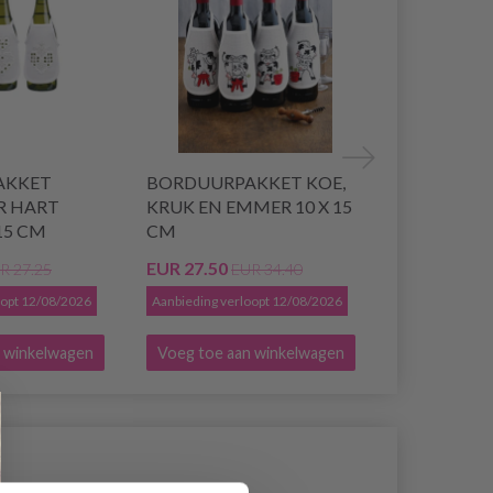
AKKET
BORDUURPAKKET KOE,
BORDUURP
R HART
KRUK EN EMMER 10 X 15
10 X 15 CM
 15 CM
CM
EUR 27.50
EUR 27.50
R 27.25
EUR 34.40
E
oopt 12/08/2026
Aanbieding verloopt 12/08/2026
Aanbieding ver
 winkelwagen
Voeg toe aan winkelwagen
Voeg toe a