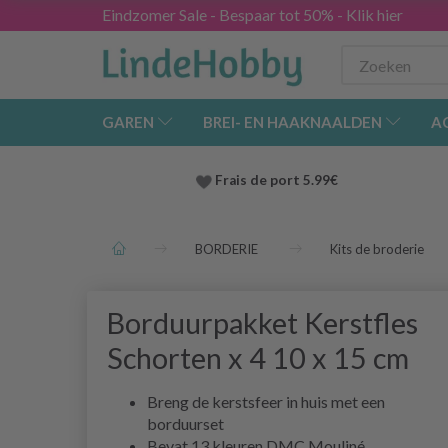
Eindzomer Sale - Bespaar tot 50% - Klik hier
GAREN
BREI- EN HAAKNAALDEN
A
Frais de port 5.99€
BORDERIE
Kits de broderie
Borduurpakket Kerstfles
Schorten x 4 10 x 15 cm
Breng de kerstsfeer in huis met een
borduurset
Bevat 13 kleuren DMC Mouliné