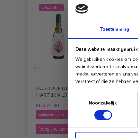
20% korting
20% 
Toestemming
Deze website maakt gebruik
We gebruiken cookies om cont
websiteverkeer te analyseren
media, adverteren en analys
verstrekt of die ze hebben v
BORDUURTJE HARDANGER
BORD
HART 10 X 15 CM
HART 
Toestemmingsselectie
Noodzakelijk
EUR 21.80
EUR 2
EUR 27.25
Aanbieding verloopt 12/08/2026
Aanbied
Voeg toe aan winkelwagen
Voeg 