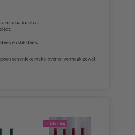
eizoen benadrukken.
biedt.
teek en stiksteek.
flessen een unieke make-over en vermaak zowel
20% korting
20% korting