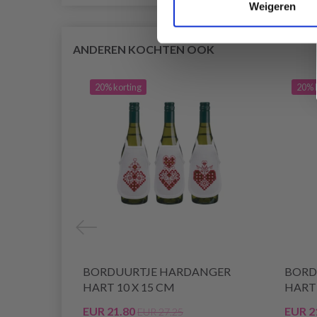
Weigeren
ANDEREN KOCHTEN OOK
20% korting
20% 
BORDUURTJE HARDANGER
BORD
HART 10 X 15 CM
HART 
EUR 21.80
EUR 2
EUR 27.25