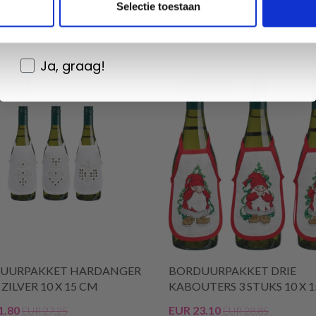
Selectie toestaan
aanbiedingen en kortingen in het
Nederlands?
Ja, graag!
korting
19% korting
UURPAKKET HARDANGER
BORDUURPAKKET DRIE
ZILVER 10 X 15 CM
KABOUTERS 3 STUKS 10 X 
1.80
EUR 23.10
EUR 27.25
EUR 28.85