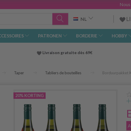
Nous
L
NL
CCESSOIRES
PATRONEN
BORDERIE
HOBBY
Livraison gratuite dès 69€
Taper
Tabliers de bouteilles
Borduurpakket Ke
20% KORTING
A