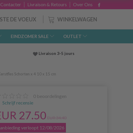
 Contacter
Livraison & Retours
Over Ons
WINKELWAGEN
ISTE DE VOEUX
EINDZOMER SALE
OUTLET
Livraison 3-5 jours
rstfles Schorten x 4 10 x 15 cm
0
beoordelingen
Schrijf recensie
EUR 27.50
EUR 34.40
anbieding verloopt 12/08/2026