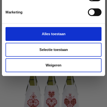
EUR 21.80
Non, merci
EUR 27.25
Aanbieding verloopt 12/08/2026
Marketing
Wil je liever nieuws ontvangen over onze
Voeg toe aan winkelwagen
aanbiedingen en kortingen in het
Nederlands?
Ja, graag!
Alles toestaan
ANDEREN KOCHTEN OOK
Selectie toestaan
20% korting
Weigeren