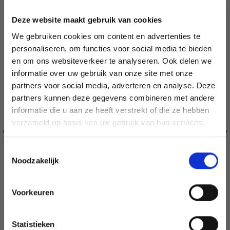
Deze website maakt gebruik van cookies
We gebruiken cookies om content en advertenties te
personaliseren, om functies voor social media te bieden
en om ons websiteverkeer te analyseren. Ook delen we
informatie over uw gebruik van onze site met onze
partners voor social media, adverteren en analyse. Deze
Économisez jusqu'à 50 %
partners kunnen deze gegevens combineren met andere
informatie die u aan ze heeft verstrekt of die ze hebben
Soyez le premier à connaître nos soldes et
verzameld op basis van uw gebruik van hun services.
offres limitées en vous inscrivant à notre
newsletter gratuite !
Toestemmingsselectie
Noodzakelijk
Voorkeuren
Oui, inscrivez-moi !
BORDUURTJE HARDANGER HART 10 X 15 CM
Statistieken