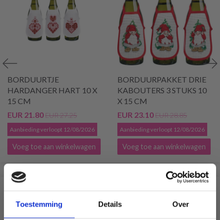
BORDUURTJE
BORDUURPAKKET DRIE
HARDANGER HART 10 X
KABOUTERS 3 STUKS 10
15 CM
X 15 CM
EUR 21.80
EUR 23.10
EUR 27.25
EUR 28.85
Aanbieding verloopt 12/08/2026
Aanbieding verloopt 12/08/2026
Voeg toe aan winkelwagen
Voeg toe aan winkelwagen
VERGELIJKBAAR MET DIT
Toestemming
Details
Over
20% korting