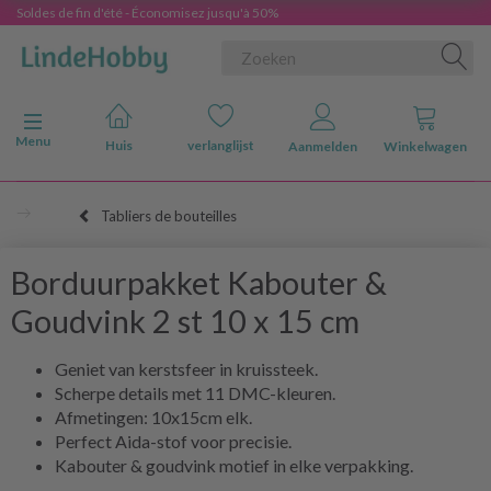
Soldes de fin d'été - Économisez jusqu'à 50%
Navigatie in-/uitschakelen
Menu
Huis
verlanglijst
Aanmelden
Winkelwagen
Tabliers de bouteilles
Borduurpakket Kabouter &
Goudvink 2 st 10 x 15 cm
Geniet van kerstsfeer in kruissteek.
Scherpe details met 11 DMC-kleuren.
Afmetingen: 10x15cm elk.
Perfect Aida-stof voor precisie.
Kabouter & goudvink motief in elke verpakking.