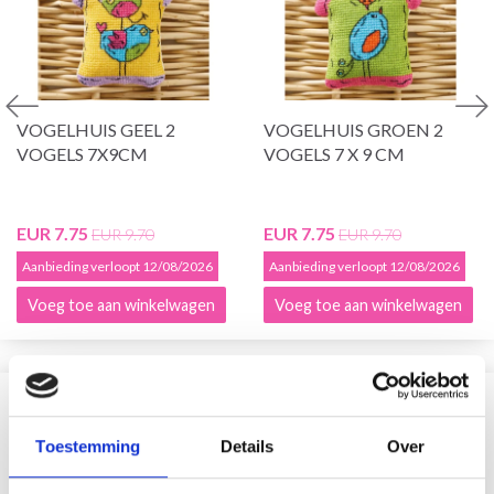
VOGELHUIS GEEL 2
VOGELHUIS GROEN 2
VOGELS 7X9CM
VOGELS 7 X 9 CM
EUR 7.75
EUR 7.75
EUR 9.70
EUR 9.70
Aanbieding verloopt 12/08/2026
Aanbieding verloopt 12/08/2026
Voeg toe aan winkelwagen
Voeg toe aan winkelwagen
VERGELIJKBAAR MET DIT
Toestemming
Details
Over
20% korting