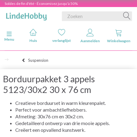
Soldes de fin d'été - Économisez jusqu'à 50%
Navigatie in-/uitschakelen
Menu
Huis
verlanglijst
Aanmelden
Winkelwagen
Suspension
Borduurpakket 3 appels
5123/30x2 30 x 76 cm
Creatieve borduurset in warm kleurenpalet.
Perfect voor ambachtliefhebbers.
Afmeting: 30x76 cm en 30x2 cm.
Gedetailleerd ontwerp van drie mooie appels.
Creëert een opvallend kunstwerk.