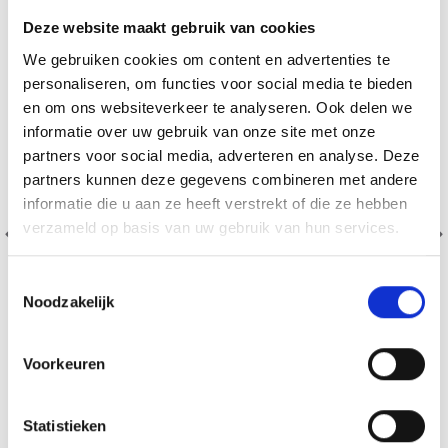
Deze website maakt gebruik van cookies
We gebruiken cookies om content en advertenties te
personaliseren, om functies voor social media te bieden
en om ons websiteverkeer te analyseren. Ook delen we
informatie over uw gebruik van onze site met onze
partners voor social media, adverteren en analyse. Deze
partners kunnen deze gegevens combineren met andere
informatie die u aan ze heeft verstrekt of die ze hebben
verzameld op basis van uw gebruik van hun services.
Toestemmingsselectie
Noodzakelijk
Voorkeuren
DECORATIEVE EIEREN 3-PACK, 6 X 7 CM
Statistieken
EUR 12.99
EUR 16.25