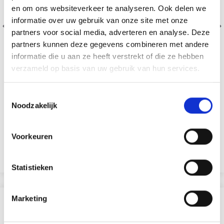
en om ons websiteverkeer te analyseren. Ook delen we
informatie over uw gebruik van onze site met onze
partners voor social media, adverteren en analyse. Deze
partners kunnen deze gegevens combineren met andere
informatie die u aan ze heeft verstrekt of die ze hebben
verzameld op basis van uw gebruik van hun services.
Toestemmingsselectie
STAEDTLER DUBBELE METALEN POTLOODPUNTEN
Noodzakelijk
EUR 1.30
EUR 1.65
Voorkeuren
Aanbieding verloopt 12/08/2026
Bekijk alle opties
Statistieken
Marketing
ANDEREN KOCHTEN OOK