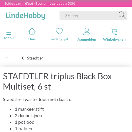
Soldes de fin d'été - Économisez jusqu'à 50%
Navigatie in-/uitschakelen
Menu
Huis
verlanglijst
Aanmelden
Winkelwagen
Staedtler
STAEDTLER triplus Black Box
Multiset, 6 st
Staedtler zwarte doos met daarin:
1 markeerstift
2 dunne lijnen
1 potlood
1 balpen