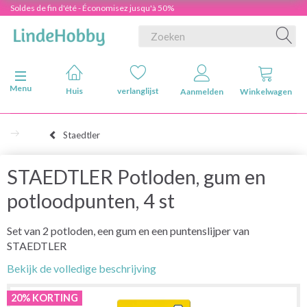
Soldes de fin d'été - Économisez jusqu'à 50%
Navigatie in-/uitschakelen
Menu
Huis
verlanglijst
Aanmelden
Winkelwagen
Staedtler
STAEDTLER Potloden, gum en
potloodpunten, 4 st
Set van 2 potloden, een gum en een puntenslijper van
STAEDTLER
Bekijk de volledige beschrijving
20% KORTING