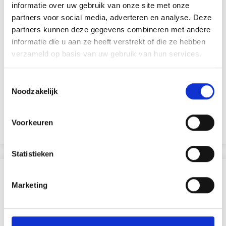
informatie over uw gebruik van onze site met onze
partners voor social media, adverteren en analyse. Deze
partners kunnen deze gegevens combineren met andere
informatie die u aan ze heeft verstrekt of die ze hebben
verzameld op basis van uw gebruik van hun services.
STAEDTLER DUBBELE METALEN POTLOODPUNTEN
Toestemmingsselectie
Noodzakelijk
EUR 1.30
EUR 1.65
Aanbieding verloopt 12/08/2026
Voorkeuren
Bekijk alle opties
Statistieken
ANDEREN KOCHTEN OOK
Marketing
21% korting