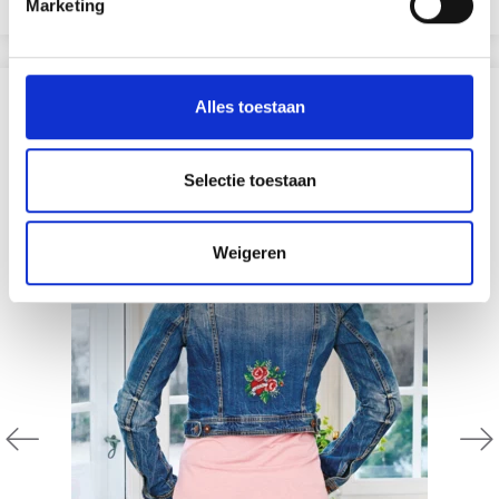
Marketing
ANDEREN KOCHTEN OOK
Alles toestaan
19% korting
Selectie toestaan
Weigeren