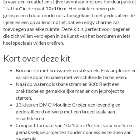
Ervaar een creatief en stijlvol avontuur met ons borduurpakket
"Tattoo" in de maat
10x10cm
. Het unieke ontwerp is
geïnspireerd door moderne tatoeagekunst met gedetailleerde
lijnen en een opvallend motief, dat een edgy charme zal
toevoegen aan elke ruimte. Deze kit is perfect voor degenen
die zich willen verdiepen in de kunst van het borduren en iets
heel speciaals willen creëren.
Kort over deze kit
Borduurtje met kruissteek en stiksteek: Ervaar plezier en
variatie door te naaien met verschillende technieken.
Naai op wateroplosbare stramien 800: Biedt een
praktische en gemakkelijke manier om je project te
starten.
13 kleuren DMC Mouliné: Creëer een levendig en
gedetailleerd ontwerp met een breed scala aan
draadkleuren.
Compact formaat van 10x10cm: Perfect voor snelle en
gemakkelijke projecten zonder concessies te doen aan
de details.