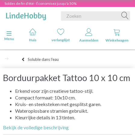
Soldes de fin d'été - Économisez jusqu'à 50%
Navigatie in-/uitschakelen
Menu
Huis
verlanglijst
Aanmelden
Winkelwagen
Soluble dans l'eau
Borduurpakket Tattoo 10 x 10 cm
Erkend voor zijn creatieve tattoo-stijl.
Compact formaat: 10x10 cm.
Kruis- en steeksteken met gesplitst garen.
Wateroplosbare stramien gebruikt.
Kleurrijke details in 13 tinten.
Bekijk de volledige beschrijving