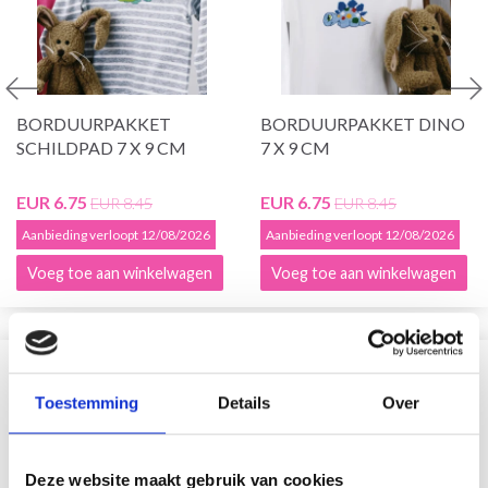
BORDUURPAKKET
BORDUURPAKKET DINO
SCHILDPAD 7 X 9 CM
7 X 9 CM
EUR 6.75
EUR 6.75
EUR 8.45
EUR 8.45
Aanbieding verloopt 12/08/2026
Aanbieding verloopt 12/08/2026
Voeg toe aan winkelwagen
Voeg toe aan winkelwagen
VERGELIJKBAAR MET DIT
Toestemming
Details
Over
19% korting
Deze website maakt gebruik van cookies