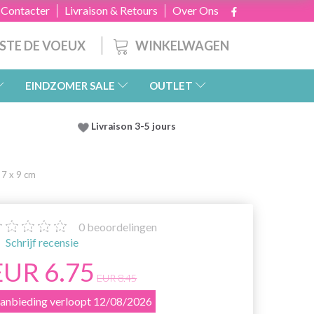
 Contacter
Livraison & Retours
Over Ons
WINKELWAGEN
ISTE DE VOEUX
EINDZOMER SALE
OUTLET
Livraison 3-5 jours
 7 x 9 cm
0
beoordelingen
Schrijf recensie
EUR 6.75
EUR 8.45
anbieding verloopt 12/08/2026