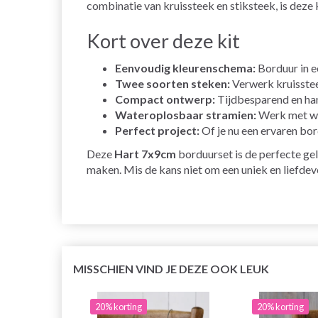
combinatie van kruissteek en stiksteek, is deze
Kort over deze kit
Eenvoudig kleurenschema:
Borduur in ee
Twee soorten steken:
Verwerk kruissteek
Compact ontwerp:
Tijdbesparend en han
Wateroplosbaar stramien:
Werk met wat
Perfect project:
Of je nu een ervaren bor
Deze
Hart 7x9cm
borduurset is de perfecte gel
maken. Mis de kans niet om een uniek en liefdevo
MISSCHIEN VIND JE DEZE OOK LEUK
20% korting
20% korting