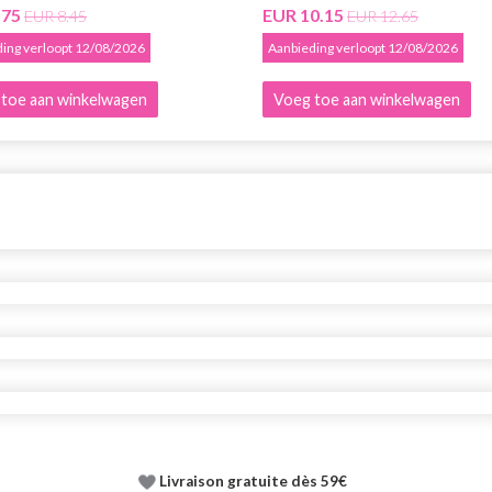
.75
EUR 10.15
EUR 8.45
EUR 12.65
ing verloopt 12/08/2026
Aanbieding verloopt 12/08/2026
toe aan winkelwagen
Voeg toe aan winkelwagen
Livraison gratuite dès 59€