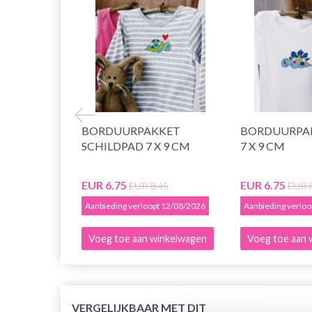
BORDUURPAKKET
BORDUURPA
SCHILDPAD 7 X 9 CM
7 X 9 CM
EUR 6.75
EUR 6.75
EUR 8.45
EUR 
Aanbieding verloopt 12/08/2026
Aanbieding verlo
Voeg toe aan winkelwagen
Voeg toe aan 
VERGELIJKBAAR MET DIT