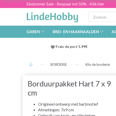
Eindzomer Sale - Bespaar tot 50% - Klik hier
GAREN
BREI- EN HAAKNAALDEN
A
Frais de port 5.99€
BORDERIE
Kits de broderie
Borduurpakket Hart 7 x 9
cm
Origineel ontwerp met hartmotief
Afmetingen: 7x9 cm
Gebruik van kruis- en stiksteken