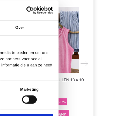
19% korting
19% korting
Over
 media te bieden en om ons
ze partners voor social
nformatie die u aan ze heeft
 X 10
BORDUURPAKKET UILEN 10 X 10
BORDUURP
CM
6,5 CM
Marketing
EUR 10.15
EUR 10.15
EUR 12.65
E
Aanbieding verloopt 12/08/2026
Aanbieding ver
Voeg toe aan winkelwagen
Voeg toe a