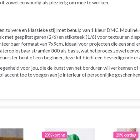
 kit zowel eenvoudig als plezierig om mee te werken.
n zuivere en klassieke stijl met behulp van 1 kleur DMC Mouliné, d
 met gesplitst garen (2/6) en stiksteek (1/6) voor textuur en diep
teerbaar formaat van 7x9cm, ideaal voor projecten die een snel en
eroplosbaar stramien 800 als basis, wat het proces zowel eenvo
duurster bent of een beginner, deze kit biedt een bevredigende er
egenheid voor jou, die de kunst van het borduren wil verkennen of
l accent toe te voegen aan je interieur of persoonlijke geschenken
20% korting
20% korting