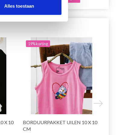
Alles toestaan
19% korting
19% korting
 X 10
BORDUURPAKKET UILEN 10 X 10
BORDUURP
CM
6,5 CM