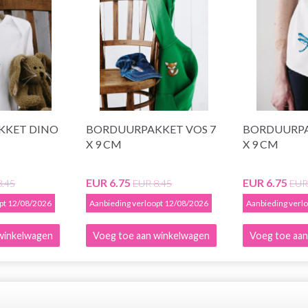
KKET DINO
BORDUURPAKKET VOS 7
BORDUURPAK
X 9 CM
X 9 CM
EUR 6.75
EUR 6.75
8.45
EUR 8.45
EUR
opt 12/08/2026
Aanbieding verloopt 12/08/2026
Aanbieding verl
winkelwagen
Voeg toe aan winkelwagen
Voeg toe aan