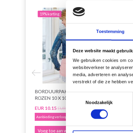
19% korting
20% 
Toestemming
Deze website maakt gebruik
We gebruiken cookies om cont
websiteverkeer te analyseren
media, adverteren en analys
verstrekt of die ze hebben v
BORDUURPAKKET HARTEN EN
BORD
Toestemmingsselectie
ROZEN 10 X 10 CM
9 CM
Noodzakelijk
EUR 10.15
EUR 6
EUR 12.65
Aanbieding verloopt 12/08/2026
Aanbied
Voeg toe aan winkelwagen
Voeg 