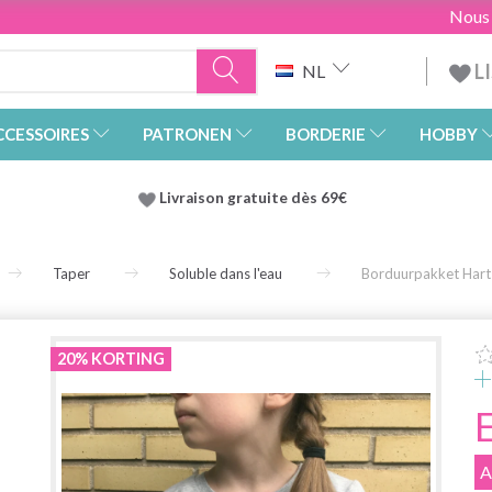
Nous
L
NL
CCESSOIRES
PATRONEN
BORDERIE
HOBBY
Livraison gratuite dès 69€
Taper
Soluble dans l'eau
Borduurpakket Hart
20% KORTING
A