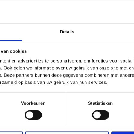
korting
19% korting
Details
 van cookies
ent en advertenties te personaliseren, om functies voor social
. Ook delen we informatie over uw gebruik van onze site met on
e. Deze partners kunnen deze gegevens combineren met andere i
erzameld op basis van uw gebruik van hun services.
UURPAKKET ELAND KIT 7 X
BORDUURPAKKET ROZEN 10
CM
Voorkeuren
Statistieken
.75
EUR 10.15
EUR 8.45
EUR 12.65
ing verloopt 12/08/2026
Aanbieding verloopt 12/08/2026
toe aan winkelwagen
Voeg toe aan winkelwagen