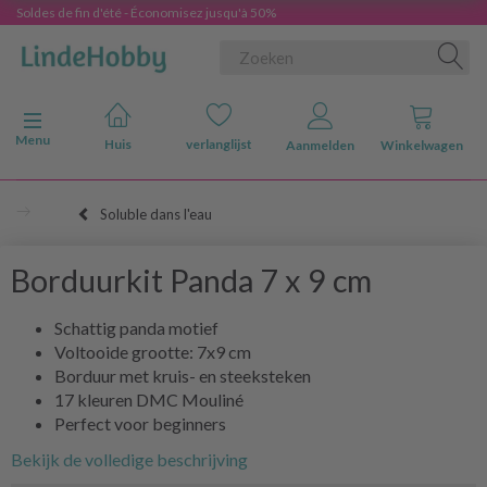
Soldes de fin d'été - Économisez jusqu'à 50%
Navigatie in-/uitschakelen
Menu
Huis
verlanglijst
Aanmelden
Winkelwagen
Soluble dans l'eau
Borduurkit Panda 7 x 9 cm
Schattig panda motief
Voltooide grootte: 7x9 cm
Borduur met kruis- en steeksteken
17 kleuren DMC Mouliné
Perfect voor beginners
Bekijk de volledige beschrijving