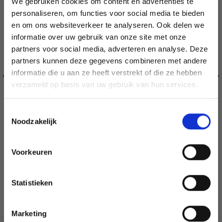
We gebruiken cookies om content en advertenties te
personaliseren, om functies voor social media te bieden
en om ons websiteverkeer te analyseren. Ook delen we
informatie over uw gebruik van onze site met onze
partners voor social media, adverteren en analyse. Deze
Économisez jusqu'à 50 %
partners kunnen deze gegevens combineren met andere
informatie die u aan ze heeft verstrekt of die ze hebben
Soyez le premier à connaître nos soldes et
verzameld op basis van uw gebruik van hun services.
offres limitées en vous inscrivant à notre
newsletter gratuite !
Toestemmingsselectie
Noodzakelijk
Voorkeuren
BORDUURPAKKET HARTEN EN ROZEN 10 X 10 CM
Oui, inscrivez-moi !
EUR 10.15
EUR 12.65
Statistieken
Aanbieding verloopt 12/08/2026
Non, merci
Voeg toe aan winkelwagen
Marketing
Wil je liever nieuws ontvangen over onze