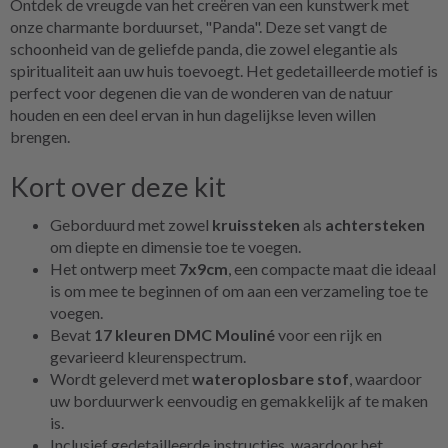
Ontdek de vreugde van het creëren van een kunstwerk met
onze charmante borduurset, "Panda". Deze set vangt de
schoonheid van de geliefde panda, die zowel elegantie als
spiritualiteit aan uw huis toevoegt. Het gedetailleerde motief is
perfect voor degenen die van de wonderen van de natuur
houden en een deel ervan in hun dagelijkse leven willen
brengen.
Kort over deze kit
Geborduurd met zowel
kruissteken
als
achtersteken
om diepte en dimensie toe te voegen.
Het ontwerp meet
7x9cm
, een compacte maat die ideaal
is om mee te beginnen of om aan een verzameling toe te
voegen.
Bevat
17 kleuren DMC Mouliné
voor een rijk en
gevarieerd kleurenspectrum.
Wordt geleverd met
wateroplosbare stof
, waardoor
uw borduurwerk eenvoudig en gemakkelijk af te maken
is.
Inclusief gedetailleerde instructies, waardoor het