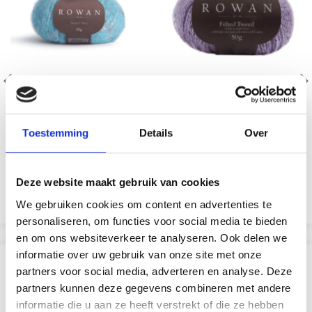
ROWAN TWEED HAZE
ROWAN FELTED TWEED
Toestemming
Details
Over
40% Mohair / 39% alpakka
50% Laine/ 25% Alpaga /
/ 10% polyamidi / 8%
25% Viscose
puuvilla / 3% polyesteri
EUR 12.10
EUR 16.95
Deze website maakt gebruik van cookies
Bekijk alle opties
Bekijk alle opties
We gebruiken cookies om content en advertenties te
personaliseren, om functies voor social media te bieden
en om ons websiteverkeer te analyseren. Ook delen we
informatie over uw gebruik van onze site met onze
VERGELIJKBAAR MET DIT
partners voor social media, adverteren en analyse. Deze
partners kunnen deze gegevens combineren met andere
29% korting
informatie die u aan ze heeft verstrekt of die ze hebben