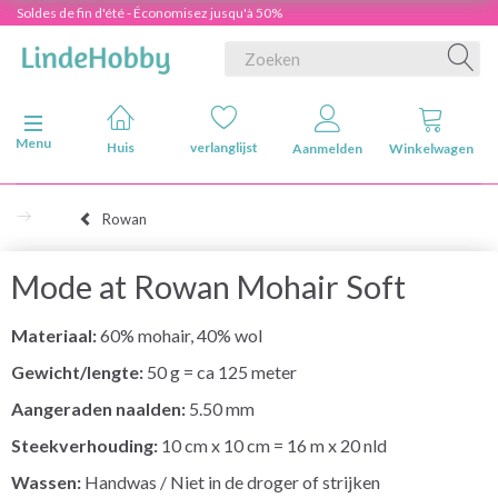
Soldes de fin d'été - Économisez jusqu'à 50%
Navigatie in-/uitschakelen
Menu
Huis
verlanglijst
Aanmelden
Winkelwagen
Rowan
Mode at Rowan Mohair Soft
Materiaal:
60% mohair, 40% wol
Gewicht/lengte:
50 g = ca 125 meter
Aangeraden naalden:
5.50 mm
Steekverhouding:
10 cm x 10 cm = 16 m x 20 nld
Wassen:
Handwas / Niet in de droger of strijken