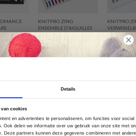
ROMANCE
KNITPRO ZING
KNITPRO ZI
ARE
ENSEMBLE D'AIGUILLES
VERWISSEL
AALDENSET
CIRCULAIRES
RONDBREIN
INTERCHANGEABLES
5 CM
DELUXE
EUR 47.20
EUR 56.65
EUR 58.99
EU
Aanbieding verloopt 08/09/2026
Aanbieding verl
winkelwagen
Voeg toe aan winkelwagen
Voeg toe aan
Économisez jusqu'à 50 %
Details
Soyez le premier à connaître nos soldes et
 van cookies
offres limitées en vous inscrivant à notre
ent en advertenties te personaliseren, om functies voor social
newsletter gratuite !
. Ook delen we informatie over uw gebruik van onze site met on
korting
20% korting
e. Deze partners kunnen deze gegevens combineren met andere i