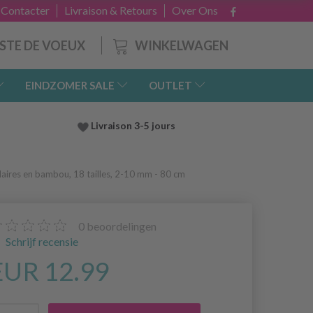
 Contacter
Livraison & Retours
Over Ons
WINKELWAGEN
ISTE DE VOEUX
EINDZOMER SALE
OUTLET
Livraison 3-5 jours
culaires en bambou, 18 tailles, 2-10 mm - 80 cm
0
beoordelingen
Schrijf recensie
EUR 12.99