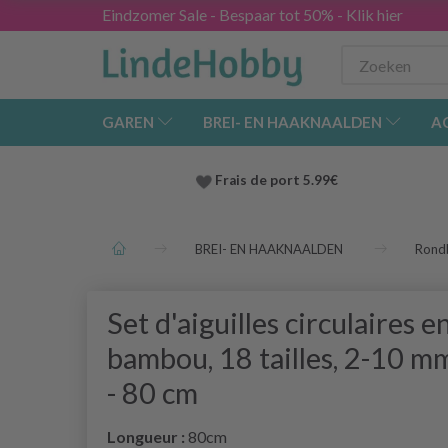
Eindzomer Sale - Bespaar tot 50% - Klik hier
GAREN
BREI- EN HAAKNAALDEN
A
Frais de port 5.99€
BREI- EN HAAKNAALDEN
Rond
Set d'aiguilles circulaires e
bambou, 18 tailles, 2-10 m
- 80 cm
Longueur :
80cm