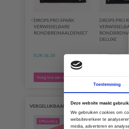
DROPS PRO SPARK
DROPS PRO 
VERWISSELBARE
VERWISSELB
RONDBREINAALDENSET
RONDBREIN
DELUXE
EUR 36.30
EUR 54.75
Voeg toe aan winkelwagen
Voeg toe aan 
Toestemming
Deze website maakt gebruik
VERGELIJKBAAR MET DIT
We gebruiken cookies om cont
websiteverkeer te analyseren
19% korting
19% 
media, adverteren en analys