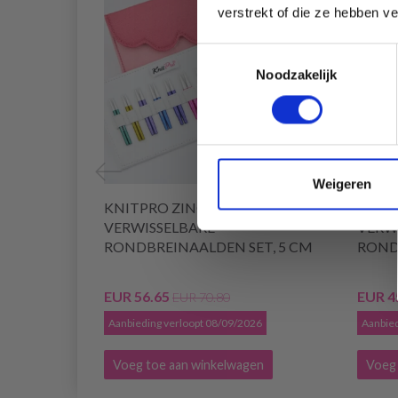
verstrekt of die ze hebben v
Toestemmingsselectie
Noodzakelijk
Weigeren
KNITPRO ZING MINI
KNIT
VERWISSELBARE
VERW
RONDBREINAALDEN SET, 5 CM
ROND
EUR 56.65
EUR 4
EUR 70.80
Aanbieding verloopt 08/09/2026
Aanbied
Voeg toe aan winkelwagen
Voeg 