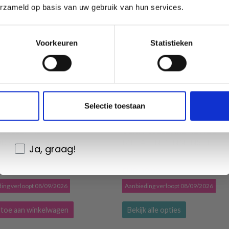
erzameld op basis van uw gebruik van hun services.
Oui, inscrivez-moi !
Voorkeuren
Statistieken
Non, merci
Wil je liever nieuws ontvangen over onze
Selectie toestaan
aanbiedingen en kortingen in het
PRO INDIGO WOOD "MINI"
KNITPRO NOVA XL
Nederlands?
ISSELBARE
VERWISSELBARE RONDE
BREINAALDENSET
METALEN PENNENSET
Ja, graag!
5.60
EUR 39.99
EUR 56.99
EUR 49.99
ing verloopt 08/09/2026
Aanbieding verloopt 08/09/2026
toe aan winkelwagen
Bekijk alle opties