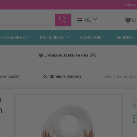
Nous
L
NL
CCESSOIRES
PATRONEN
BORDERIE
HOBBY
Livraison gratuite dès 69€
breinaalden
Rondbreinaalden sets
Set d'aiguilles cir
n
m