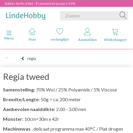
Soldes de fin d'été - Économisez jusqu'à 50%
Navigatie in-/uitschakelen
Menu
Huis
verlanglijst
Aanmelden
Winkelwagen
regia
Regia tweed
Samenstelling:
70% Wol / 25% Polyamide / 5% Viscose
Breedte/Lengte:
50g = ca. 200 meter
Aanbevolen naalddikte:
2.00 - 3.00 mm
Monster:
10cm=30m x 42r
Machinewas
, delicaat programma max 40°C / Plat drogen