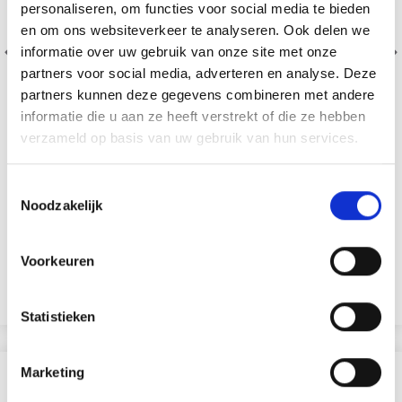
personaliseren, om functies voor social media te bieden
en om ons websiteverkeer te analyseren. Ook delen we
informatie over uw gebruik van onze site met onze
partners voor social media, adverteren en analyse. Deze
partners kunnen deze gegevens combineren met andere
informatie die u aan ze heeft verstrekt of die ze hebben
verzameld op basis van uw gebruik van hun services.
DROPS KID SILK
Toestemmingsselectie
Noodzakelijk
75% Laine / 25% Nylon
EUR 3.55
EUR 5.05
Voorkeuren
Aanbieding verloopt 31/08/2026
Bekijk alle opties
Statistieken
Marketing
ANDEREN KOCHTEN OOK