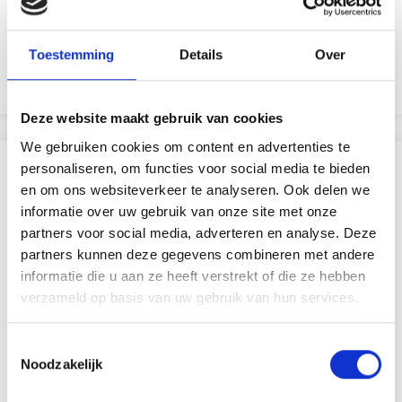
Toestemming
Details
Over
EUR 8.05
EUR 20.55
Voeg toe aan winkelwagen
Bekijk alle opties
Deze website maakt gebruik van cookies
We gebruiken cookies om content en advertenties te
VERGELIJKBAAR MET DIT
personaliseren, om functies voor social media te bieden
en om ons websiteverkeer te analyseren. Ook delen we
informatie over uw gebruik van onze site met onze
19% korting
partners voor social media, adverteren en analyse. Deze
partners kunnen deze gegevens combineren met andere
informatie die u aan ze heeft verstrekt of die ze hebben
verzameld op basis van uw gebruik van hun services.
Toestemmingsselectie
Noodzakelijk