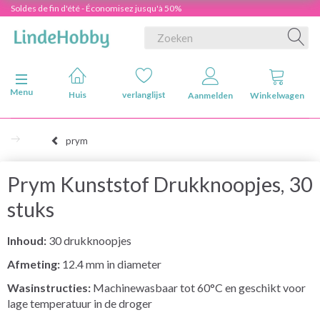
Soldes de fin d'été - Économisez jusqu'à 50%
Navigatie in-/uitschakelen
Menu
Huis
verlanglijst
Aanmelden
Winkelwagen
prym
Prym Kunststof Drukknoopjes, 30
stuks
Inhoud:
30 drukknoopjes
Afmeting:
12.4 mm in diameter
Wasinstructies:
Machinewasbaar tot 60°C en geschikt voor
lage temperatuur in de droger