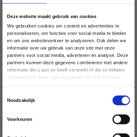
20% korting
Deze website maakt gebruik van cookies
We gebruiken cookies om content en advertenties te
personaliseren, om functies voor social media te bieden
en om ons websiteverkeer te analyseren. Ook delen we
informatie over uw gebruik van onze site met onze
partners voor social media, adverteren en analyse. Deze
Économisez jusqu'à 50 %
partners kunnen deze gegevens combineren met andere
informatie die u aan ze heeft verstrekt of die ze hebben
Soyez le premier à connaître nos soldes et
verzameld op basis van uw gebruik van hun services.
offres limitées en vous inscrivant à notre
newsletter gratuite !
Toestemmingsselectie
Noodzakelijk
Voorkeuren
Oui, inscrivez-moi !
BORDUURPAKKET MOL EN ZEILSCHEPEN R5636 26 X