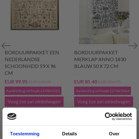
BORDUURPAKKET EEN
BORDUURPAKKET
NEDERLANDSE
MERKLAP ANNO 1830
SCHOONHEID 59 X 96
BLAUW 50 X 72 CM
CM
EUR 99.95
EUR 85.40
EUR 124.95
EUR 106.75
Aanbieding verloopt 12/08/2026
Aanbieding verloopt 12/08/2026
Voeg toe aan winkelwagen
Voeg toe aan winkelwagen
VERGELIJKBAAR MET DIT
Toestemming
Details
Over