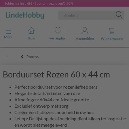
Soldes de fin d'été - Économisez jusqu'à 50%
Navigatie in-/uitschakelen
Menu
Huis
verlanglijst
Aanmelden
Winkelwagen
Photos
Borduurset Rozen 60 x 44 cm
Perfect borduurset voor rozenliefhebbers
Elegante details in tinten van roze
Afmetingen: 60x44 cm, ideale grootte
Exclusief ontwerp met zorg
Creëer een tijdloze schoonheid in uw huis
Let op: De lijst op de afbeelding dient alleen ter inspiratie
en wordt niet meegeleverd