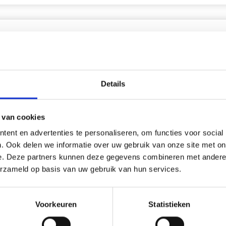
korting
20% korting
Details
 van cookies
ent en advertenties te personaliseren, om functies voor social
. Ook delen we informatie over uw gebruik van onze site met on
e. Deze partners kunnen deze gegevens combineren met andere i
erzameld op basis van uw gebruik van hun services.
UURPAKKET VUURTOREN
BORDUURPAKKET KLAPRO
WEER R5636 26 X 35 CM
Voorkeuren
18 X 19 CM
Statistieken