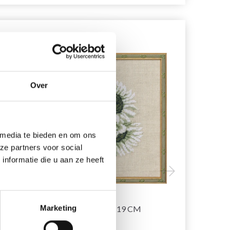
20% korting
20% korting
Over
 media te bieden en om ons
ze partners voor social
nformatie die u aan ze heeft
ZEN
BORDUURPAKKET
BORDUURP
ZONNEBLOEM 18 X 19 CM
Marketing
R5796 30 X