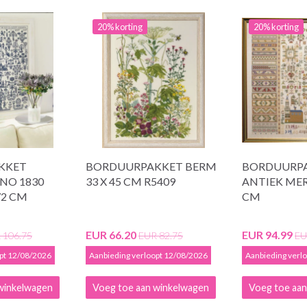
20% korting
20% korting
KKET
BORDUURPAKKET BERM
BORDUURP
NO 1830
33 X 45 CM R5409
ANTIEK MER
72 CM
CM
EUR 66.20
EUR 94.99
 106.75
EUR 82.75
EU
opt 12/08/2026
Aanbieding verloopt 12/08/2026
Aanbieding verl
winkelwagen
Voeg toe aan winkelwagen
Voeg toe aan