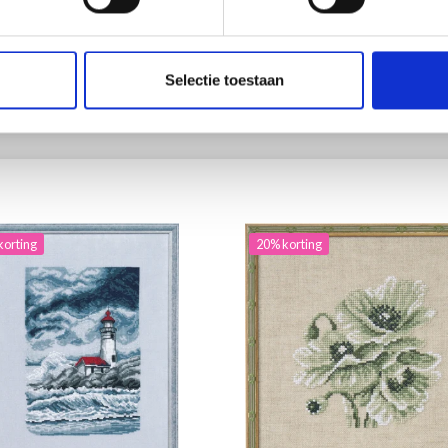
2.20
EUR 15.30
EUR 40.25
EUR 19.15
ing verloopt 12/08/2026
Aanbieding verloopt 12/08/2026
Selectie toestaan
toe aan winkelwagen
Voeg toe aan winkelwagen
korting
20% korting