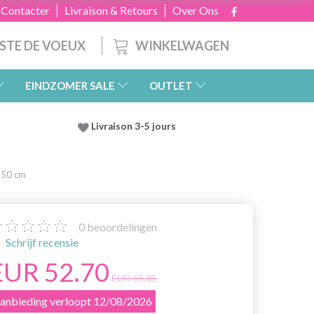
 Contacter
Livraison & Retours
Over Ons
WINKELWAGEN
ISTE DE VOEUX
EINDZOMER SALE
OUTLET
Livraison 3-5 jours
 50 cm
0
beoordelingen
Schrijf recensie
EUR 52.70
EUR 65.85
anbieding verloopt 12/08/2026