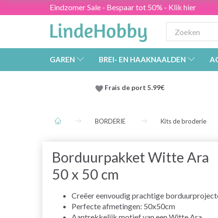
Eindzomer Sale - Bespaar tot 50% - Klik hier
GAREN
BREI- EN HAAKNAALDEN
A
Frais de port 5.99€
BORDERIE
Kits de broderie
Borduurpakket Witte Ara
50 x 50 cm
Creëer eenvoudig prachtige borduurproject
Perfecte afmetingen: 50x50cm
Aantrekkelijk motief van een Witte Ara