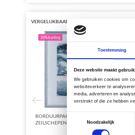
VERGELIJKBAAR MET DIT
20% korting
20% 
Toestemming
Deze website maakt gebruik
We gebruiken cookies om cont
websiteverkeer te analyseren
media, adverteren en analys
verstrekt of die ze hebben v
Toestemmingsselectie
BORDUURPAKKET MOL EN
BORD
ZEILSCHEPEN R5636 26 X 35 CM
Noodzakelijk
STORM