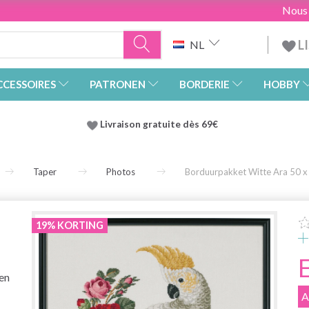
Nous
L
NL
CCESSOIRES
PATRONEN
BORDERIE
HOBBY
Livraison gratuite dès 69€
Taper
Photos
Borduurpakket Witte Ara 50 x
19% KORTING
en
A