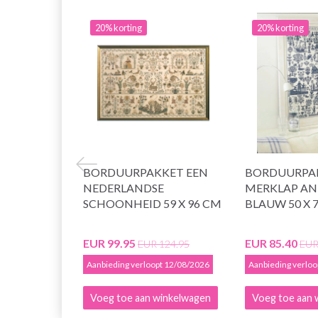
20% korting
20% korting
BORDUURPAKKET EEN
BORDUURPA
NEDERLANDSE
MERKLAP AN
SCHOONHEID 59 X 96 CM
BLAUW 50 X 
EUR 99.95
EUR 85.40
EUR 124.95
EUR
Aanbieding verloopt 12/08/2026
Aanbieding verlo
Voeg toe aan winkelwagen
Voeg toe aan 