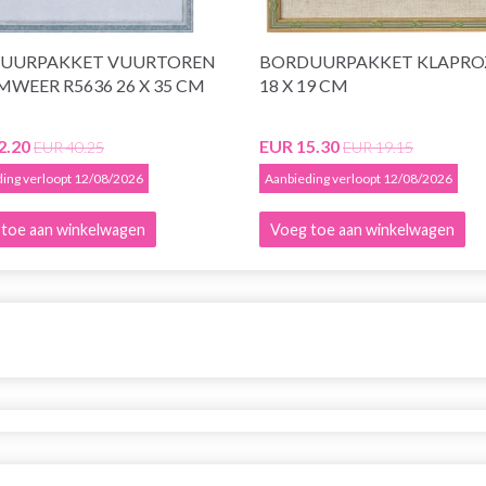
UURPAKKET VUURTOREN
BORDUURPAKKET KLAPRO
WEER R5636 26 X 35 CM
18 X 19 CM
2.20
EUR 15.30
EUR 40.25
EUR 19.15
ing verloopt 12/08/2026
Aanbieding verloopt 12/08/2026
toe aan winkelwagen
Voeg toe aan winkelwagen