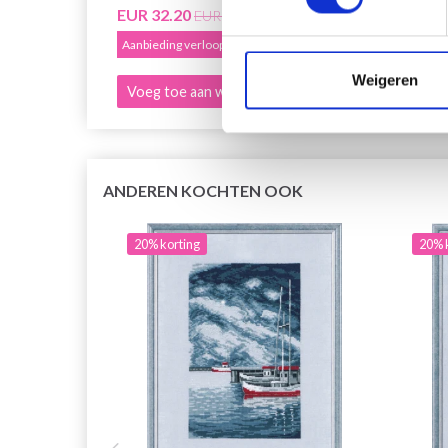
EUR 32.20
EUR 3
EUR 40.25
Aanbieding verloopt 12/08/2026
Aanbied
Weigeren
Voeg toe aan winkelwagen
Voeg 
ANDEREN KOCHTEN OOK
20% korting
20% 