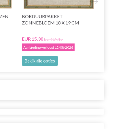
ZEN
BORDUURPAKKET
BORDUURP
ZONNEBLOEM 18 X 19 CM
R5796 30 X
EUR 15.30
EUR 25.70
EUR 19.15
E
Aanbieding verloopt 12/08/2026
Aanbieding ver
Bekijk alle opties
Voeg toe a