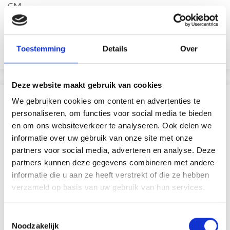
CM
EUR 99.95
EUR 85.40
EUR 124.95
EUR 106.75
Aanbieding verloopt 12/08/2026
Aanbieding verloopt 12/08/2026
Toestemming
Details
Over
Voeg toe aan winkelwagen
Voeg toe aan winkelwagen
Deze website maakt gebruik van cookies
VERGELIJKBAAR MET DIT
We gebruiken cookies om content en advertenties te
personaliseren, om functies voor social media te bieden
en om ons websiteverkeer te analyseren. Ook delen we
20% korting
informatie over uw gebruik van onze site met onze
partners voor social media, adverteren en analyse. Deze
partners kunnen deze gegevens combineren met andere
informatie die u aan ze heeft verstrekt of die ze hebben
verzameld op basis van uw gebruik van hun services.
Toestemmingsselectie
Noodzakelijk