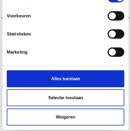
Voorkeuren
Statistieken
Marketing
BORDUURPAKKET MOL EN ZEILSCHEPEN R5636 26 X
35 CM
EUR 32.20
EUR 40.25
Alles toestaan
Aanbieding verloopt 12/08/2026
Voeg toe aan winkelwagen
Selectie toestaan
Weigeren
ANDEREN KOCHTEN OOK