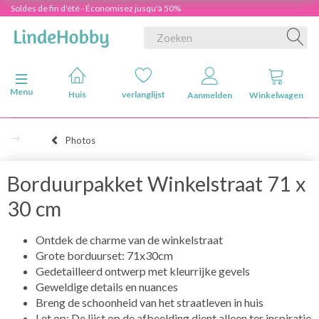
Soldes de fin d'été - Économisez jusqu'à 50%
Navigatie in-/uitschakelen
Menu
Huis
verlanglijst
Aanmelden
Winkelwagen
Photos
Borduurpakket Winkelstraat 71 x
30 cm
Ontdek de charme van de winkelstraat
Grote borduurset: 71x30cm
Gedetailleerd ontwerp met kleurrijke gevels
Geweldige details en nuances
Breng de schoonheid van het straatleven in huis
Let op: De lijst op de afbeelding dient alleen ter inspiratie