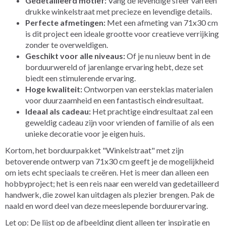
Gedetailleerd motief:
Vang de levendige sfeer van een
drukke winkelstraat met precieze en levendige details.
Perfecte afmetingen:
Met een afmeting van 71x30 cm
is dit project een ideale grootte voor creatieve verrijking
zonder te overweldigen.
Geschikt voor alle niveaus:
Of je nu nieuw bent in de
borduurwereld of jarenlange ervaring hebt, deze set
biedt een stimulerende ervaring.
Hoge kwaliteit:
Ontworpen van eersteklas materialen
voor duurzaamheid en een fantastisch eindresultaat.
Ideaal als cadeau:
Het prachtige eindresultaat zal een
geweldig cadeau zijn voor vrienden of familie of als een
unieke decoratie voor je eigen huis.
Kortom, het borduurpakket "Winkelstraat" met zijn
betoverende ontwerp van 71x30 cm geeft je de mogelijkheid
om iets echt speciaals te creëren. Het is meer dan alleen een
hobbyproject; het is een reis naar een wereld van gedetailleerd
handwerk, die zowel kan uitdagen als plezier brengen. Pak de
naald en word deel van deze meeslepende borduurervaring.
Let op: De lijst op de afbeelding dient alleen ter inspiratie en