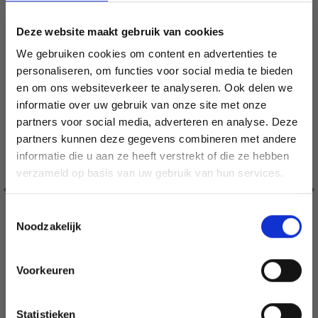
20% korting
Deze website maakt gebruik van cookies
We gebruiken cookies om content en advertenties te
personaliseren, om functies voor social media te bieden
en om ons websiteverkeer te analyseren. Ook delen we
informatie over uw gebruik van onze site met onze
partners voor social media, adverteren en analyse. Deze
Économisez jusqu'à 50 %
partners kunnen deze gegevens combineren met andere
informatie die u aan ze heeft verstrekt of die ze hebben
Soyez le premier à connaître nos soldes et
verzameld op basis van uw gebruik van hun services.
offres limitées en vous inscrivant à notre
newsletter gratuite !
Toestemmingsselectie
Noodzakelijk
Voorkeuren
Oui, inscrivez-moi !
BORDUURPAKKET MOL EN ZEILSCHEPEN R5636 26 X
35 CM
Statistieken