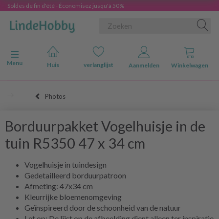
Soldes de fin d'été - Économisez jusqu'à 50%
Navigatie in-/uitschakelen
Menu
Huis
verlanglijst
Aanmelden
Winkelwagen
Photos
Borduurpakket Vogelhuisje in de
tuin R5350 47 x 34 cm
Vogelhuisje in tuindesign
Gedetailleerd borduurpatroon
Afmeting: 47x34 cm
Kleurrijke bloemenomgeving
Geïnspireerd door de schoonheid van de natuur
Let op: De lijst op de afbeelding dient alleen ter inspiratie