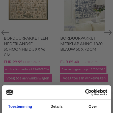
BORDUURPAKKET EEN
BORDUURPAKKET
NEDERLANDSE
MERKLAP ANNO 1830
SCHOONHEID 59 X 96
BLAUW 50 X 72 CM
CM
EUR 99.95
EUR 85.40
EUR 124.95
EUR 106.75
Aanbieding verloopt 12/08/2026
Aanbieding verloopt 12/08/2026
Voeg toe aan winkelwagen
Voeg toe aan winkelwagen
VERGELIJKBAAR MET DIT
Toestemming
Details
Over