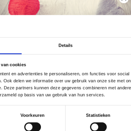
korting
20% korting
Économisez jusqu'à 50 %
Details
Soyez le premier à connaître nos soldes et
 van cookies
offres limitées en vous inscrivant à notre
ent en advertenties te personaliseren, om functies voor social
newsletter gratuite !
. Ook delen we informatie over uw gebruik van onze site met on
e. Deze partners kunnen deze gegevens combineren met andere i
erzameld op basis van uw gebruik van hun services.
UURPAKKET VUURTOREN
BORDUURPAKKET KLAPRO
Oui, inscrivez-moi !
WEER R5636 26 X 35 CM
18 X 19 CM
Voorkeuren
Statistieken
2.20
EUR 15.30
EUR 40.25
EUR 19.15