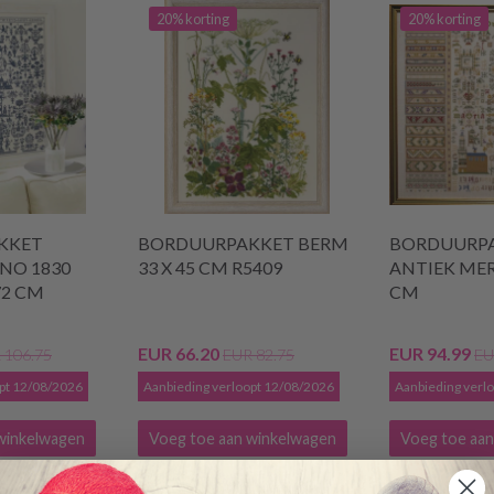
20% korting
20% korting
KKET
BORDUURPAKKET BERM
BORDUURP
NO 1830
33 X 45 CM R5409
ANTIEK MER
72 CM
CM
EUR 66.20
EUR 94.99
 106.75
EUR 82.75
EU
opt 12/08/2026
Aanbieding verloopt 12/08/2026
Aanbieding verl
winkelwagen
Voeg toe aan winkelwagen
Voeg toe aan