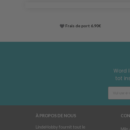
Frais de port 6.90€
Word l
tot i
À PROPOS DE NOUS
CON
LindeHobby fournit tout le
Mijn