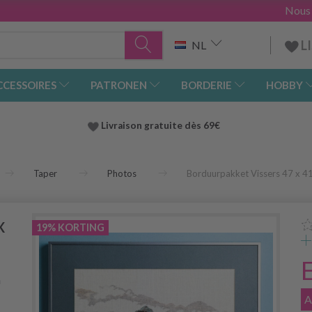
Nous
L
NL
CCESSOIRES
PATRONEN
BORDERIE
HOBBY
Livraison gratuite dès 69€
Taper
Photos
Borduurpakket Vissers 47 x 4
x
19% KORTING
n
A