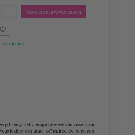
Voeg toe aan winkelwagen
op voorraad
rp brengt het vredige tafereel van vissers aan
 vleugje door de natuur geïnspireerde kunst aan