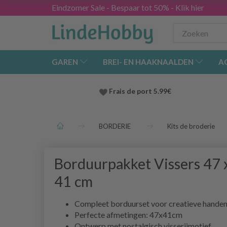
Eindzomer Sale - Bespaar tot 50% - Klik hier
GAREN
BREI- EN HAAKNAALDEN
A
Frais de port 5.99€
BORDERIE
Kits de broderie
Borduurpakket Vissers 47 
41 cm
Compleet borduurset voor creatieve hande
Perfecte afmetingen: 47x41cm
Ontwerp met nostalgisch visserijmotief