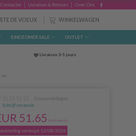
 Contacter
Livraison & Retours
Over Ons
WINKELWAGEN
ISTE DE VOEUX
EINDZOMER SALE
OUTLET
Livraison 3-5 jours
1 cm
0
beoordelingen
Schrijf recensie
EUR 51.65
EUR 64.55
anbieding verloopt 12/08/2026