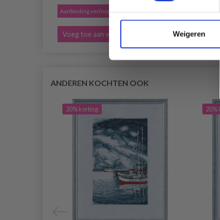
Aanbieding verloopt 12/08/2026
Aanbied
Weigeren
Voeg toe aan winkelwagen
Voeg 
ANDEREN KOCHTEN OOK
20% korting
20% 