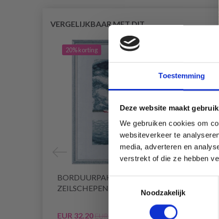
VERGELIJKBAAR MET DIT
20% korting
20% 
Toestemming
Deze website maakt gebruik
We gebruiken cookies om cont
websiteverkeer te analyseren
media, adverteren en analys
verstrekt of die ze hebben v
BORDUURPAKKET MOL EN
BORD
Toestemmingsselectie
ZEILSCHEPEN R5636 26 X 35 CM
STORM
Noodzakelijk
EUR 32.20
EUR 3
EUR 40.25