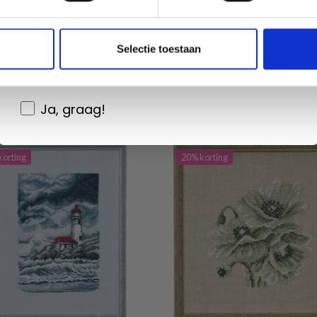
Non, merci
ing verloopt 12/08/2026
Aanbieding verloopt 12/08/2026
Wil je liever nieuws ontvangen over onze
Selectie toestaan
toe aan winkelwagen
Voeg toe aan winkelwagen
aanbiedingen en kortingen in het
Nederlands?
Ja, graag!
korting
20% korting