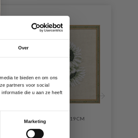
20% korting
20% korting
Over
 media te bieden en om ons
ze partners voor social
nformatie die u aan ze heeft
ZEN
BORDUURPAKKET
BORDUURP
ZONNEBLOEM 18 X 19 CM
R5796 30 X
Marketing
EUR 15.30
EUR 25.70
EUR 19.15
E