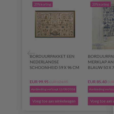
20% korting
20% korting
BORDUURPAKKET EEN
BORDUURPA
NEDERLANDSE
MERKLAP AN
SCHOONHEID 59 X 96 CM
BLAUW 50 X 
EUR 99.95
EUR 85.40
EUR 124.95
EUR
Aanbieding verloopt 12/08/2026
Aanbieding verlo
Voeg toe aan winkelwagen
Voeg toe aan 