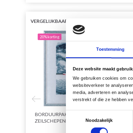
VERGELIJKBAAR MET DIT
20% korting
20% 
Toestemming
Deze website maakt gebruik
We gebruiken cookies om cont
websiteverkeer te analyseren
media, adverteren en analys
verstrekt of die ze hebben v
Toestemmingsselectie
BORDUURPAKKET MOL EN
BORD
ZEILSCHEPEN R5636 26 X 35 CM
Noodzakelijk
STORM