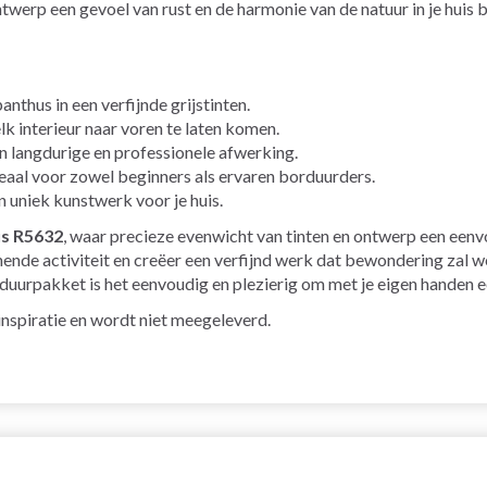
werp een gevoel van rust en de harmonie van de natuur in je huis 
nthus in een verfijnde grijstinten.
k interieur naar voren te laten komen.
 langdurige en professionele afwerking.
eaal voor zowel beginners als ervaren borduurders.
n uniek kunstwerk voor je huis.
us R5632
, waar precieze evenwicht van tinten en ontwerp een een
de activiteit en creëer een verfijnd werk dat bewondering zal wek
duurpakket is het eenvoudig en plezierig om met je eigen handen ee
r inspiratie en wordt niet meegeleverd.