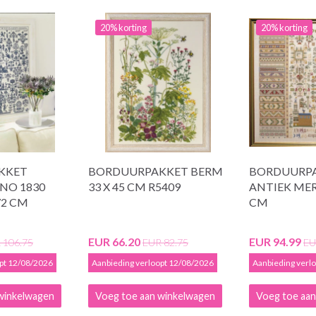
20% korting
20% korting
KKET
BORDUURPAKKET BERM
BORDUURP
NO 1830
33 X 45 CM R5409
ANTIEK MER
72 CM
CM
EUR 66.20
EUR 94.99
 106.75
EUR 82.75
EU
opt 12/08/2026
Aanbieding verloopt 12/08/2026
Aanbieding verl
winkelwagen
Voeg toe aan winkelwagen
Voeg toe aan