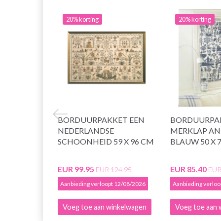
20% korting
20% korting
BORDUURPAKKET EEN
BORDUURPA
NEDERLANDSE
MERKLAP AN
SCHOONHEID 59 X 96 CM
BLAUW 50 X 
EUR 99.95
EUR 85.40
EUR 124.95
EUR
Aanbieding verloopt 12/08/2026
Aanbieding verlo
Voeg toe aan winkelwagen
Voeg toe aan 