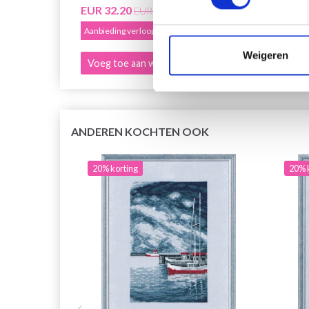
EUR 32.20
EUR 3
EUR 40.25
Aanbieding verloopt 12/08/2026
Aanbied
Weigeren
Voeg toe aan winkelwagen
Voeg 
ANDEREN KOCHTEN OOK
20% korting
20% 