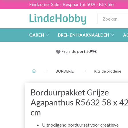
Eindzomer Sale - Bespaar tot 50% - Klik hier
GAREN
BREI- EN HAAKNAALDEN
A
Frais de port 5.99€
BORDERIE
Kits de broderie
Borduurpakket Grijze
Agapanthus R5632 58 x 4
cm
Uitnodigend borduurset voor creatieve