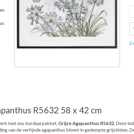
ten
us
2 
apanthus R5632 58 x 42 cm
werk met ons borduurpakket,
Grijze Agapanthus R5632
. Deze in
ding van de verfijnde agapanthus bloem in gedempte grijstinten. 