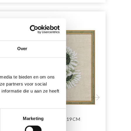
20% korting
20% korting
Over
 media te bieden en om ons
ze partners voor social
nformatie die u aan ze heeft
ZEN
BORDUURPAKKET
BORDUURP
ZONNEBLOEM 18 X 19 CM
Marketing
R5796 30 X