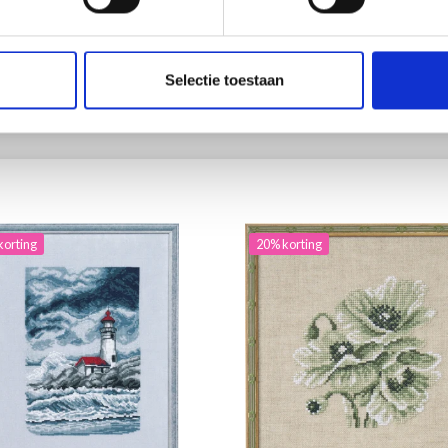
2.20
EUR 15.30
EUR 40.25
EUR 19.15
ing verloopt 12/08/2026
Aanbieding verloopt 12/08/2026
Selectie toestaan
toe aan winkelwagen
Voeg toe aan winkelwagen
korting
20% korting