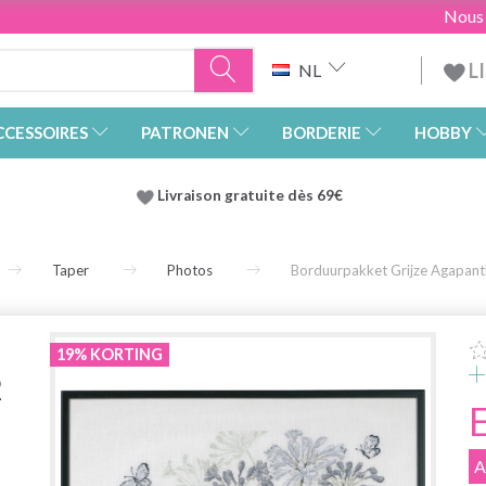
Nous
L
NL
CCESSOIRES
PATRONEN
BORDERIE
HOBBY
Livraison gratuite dès 69€
Taper
Photos
Borduurpakket Grijze Agapan
19% KORTING
2
A