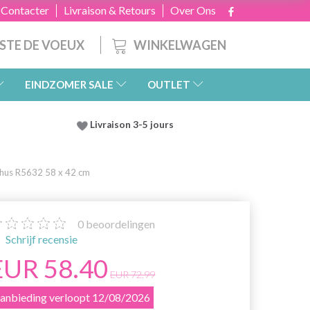
 Contacter
Livraison & Retours
Over Ons
WINKELWAGEN
ISTE DE VOEUX
EINDZOMER SALE
OUTLET
Livraison 3-5 jours
thus R5632 58 x 42 cm
0
beoordelingen
Schrijf recensie
EUR 58.40
EUR 72.99
anbieding verloopt 12/08/2026