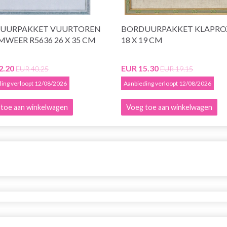
UURPAKKET VUURTOREN
BORDUURPAKKET KLAPRO
WEER R5636 26 X 35 CM
18 X 19 CM
2.20
EUR 15.30
EUR 40.25
EUR 19.15
ing verloopt 12/08/2026
Aanbieding verloopt 12/08/2026
toe aan winkelwagen
Voeg toe aan winkelwagen