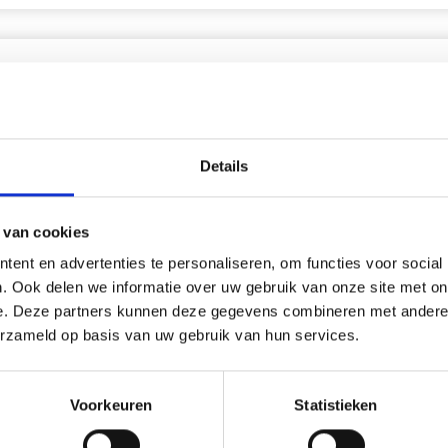
korting
20% korting
Details
 van cookies
ent en advertenties te personaliseren, om functies voor social
. Ook delen we informatie over uw gebruik van onze site met on
e. Deze partners kunnen deze gegevens combineren met andere i
erzameld op basis van uw gebruik van hun services.
UURPAKKET VUURTOREN
BORDUURPAKKET KLAPRO
WEER R5636 26 X 35 CM
Voorkeuren
18 X 19 CM
Statistieken