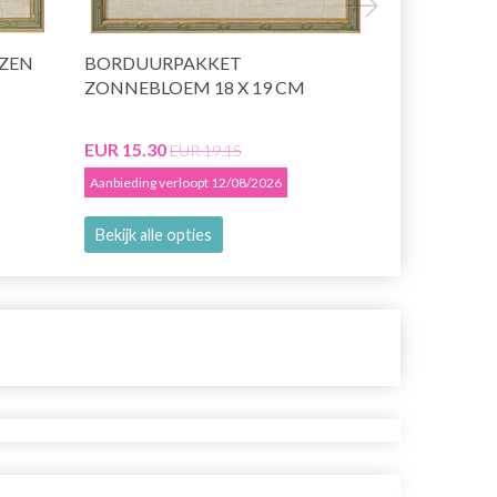
ZEN
BORDUURPAKKET
BORDUURP
ZONNEBLOEM 18 X 19 CM
R5796 30 X
EUR 15.30
EUR 25.70
EUR 19.15
E
Aanbieding verloopt 12/08/2026
Aanbieding ver
Bekijk alle opties
Voeg toe a