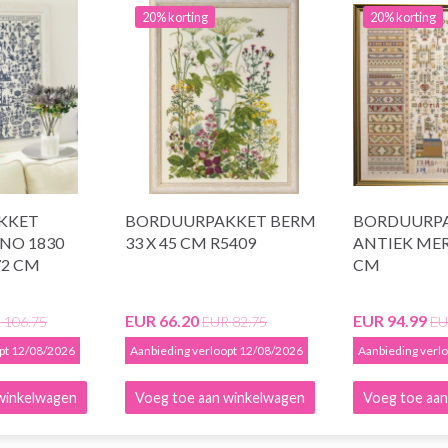
20% korting
20% korting
KKET
BORDUURPAKKET BERM
BORDUURP
NO 1830
33 X 45 CM R5409
ANTIEK MER
72 CM
CM
EUR 66.20
EUR 94.99
 106.75
EUR 82.75
EU
opt 12/08/2026
Aanbieding verloopt 12/08/2026
Aanbieding verl
winkelwagen
Voeg toe aan winkelwagen
Voeg toe aan