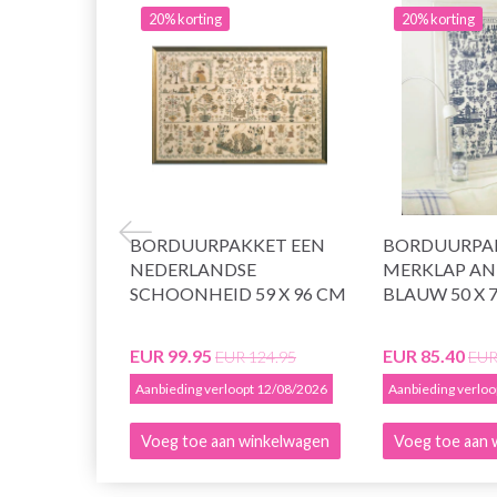
20% korting
20% korting
BORDUURPAKKET EEN
BORDUURPA
NEDERLANDSE
MERKLAP AN
SCHOONHEID 59 X 96 CM
BLAUW 50 X 
EUR 99.95
EUR 85.40
EUR 124.95
EUR
Aanbieding verloopt 12/08/2026
Aanbieding verlo
Voeg toe aan winkelwagen
Voeg toe aan 