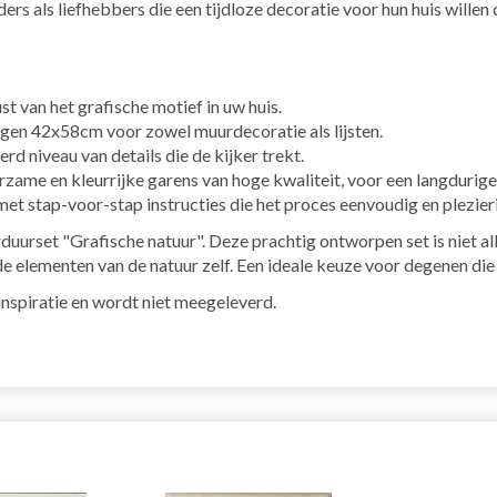
s als liefhebbers die een tijdloze decoratie voor hun huis willen 
st van het grafische motief in uw huis.
gen 42x58cm voor zowel muurdecoratie als lijsten.
d niveau van details die de kijker trekt.
zame en kleurrijke garens van hoge kwaliteit, voor een langdurig
t stap-voor-stap instructies die het proces eenvoudig en plezier
uurset "Grafische natuur". Deze prachtig ontworpen set is niet alle
de elementen van de natuur zelf. Een ideale keuze voor degenen die
r inspiratie en wordt niet meegeleverd.