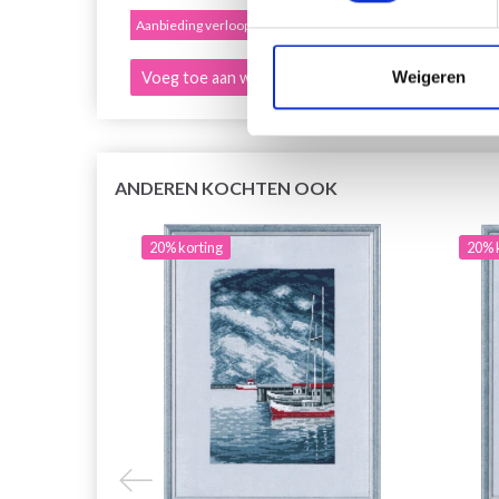
Aanbieding verloopt 12/08/2026
Aanbied
Weigeren
Voeg toe aan winkelwagen
Voeg 
ANDEREN KOCHTEN OOK
20% korting
20% 