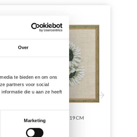
20% korting
20% korting
Over
 media te bieden en om ons
ze partners voor social
nformatie die u aan ze heeft
ZEN
BORDUURPAKKET
BORDUURP
ZONNEBLOEM 18 X 19 CM
R5796 30 X
Marketing
EUR 15.30
EUR 25.70
EUR 19.15
E