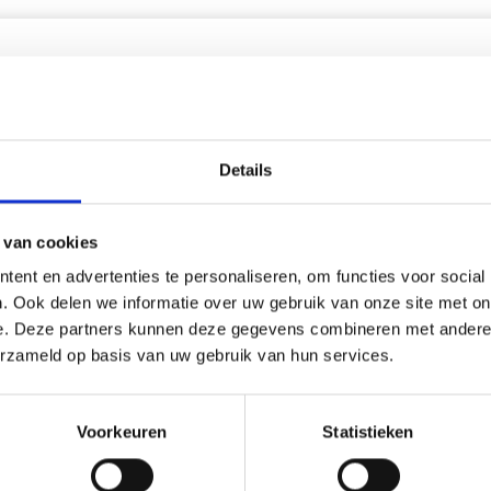
korting
20% korting
Details
 van cookies
ent en advertenties te personaliseren, om functies voor social
. Ook delen we informatie over uw gebruik van onze site met on
e. Deze partners kunnen deze gegevens combineren met andere i
erzameld op basis van uw gebruik van hun services.
UURPAKKET VUURTOREN
BORDUURPAKKET KLAPRO
WEER R5636 26 X 35 CM
18 X 19 CM
Voorkeuren
Statistieken
2.20
EUR 15.30
EUR 40.25
EUR 19.15