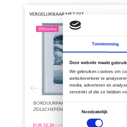
VERGELIJKBAAR MET DIT
20% korting
20% 
Toestemming
Deze website maakt gebruik
We gebruiken cookies om cont
websiteverkeer te analyseren
media, adverteren en analys
verstrekt of die ze hebben v
BORDUURPAKKET MOL EN
BORD
Toestemmingsselectie
ZEILSCHEPEN R5636 26 X 35 CM
STORM
Noodzakelijk
EUR 32.20
EUR 3
EUR 40.25