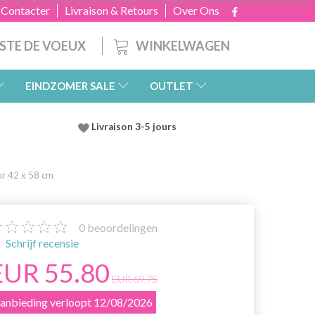
 Contacter
Livraison & Retours
Over Ons
WINKELWAGEN
ISTE DE VOEUX
EINDZOMER SALE
OUTLET
Livraison 3-5 jours
ur 42 x 58 cm
0
beoordelingen
Schrijf recensie
EUR 55.80
EUR 69.75
anbieding verloopt 12/08/2026