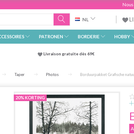
Nous
L
NL
CCESSOIRES
PATRONEN
BORDERIE
HOBBY
Livraison gratuite dès 69€
Taper
Photos
Borduurpakket Grafische natu
20% KORTING
A