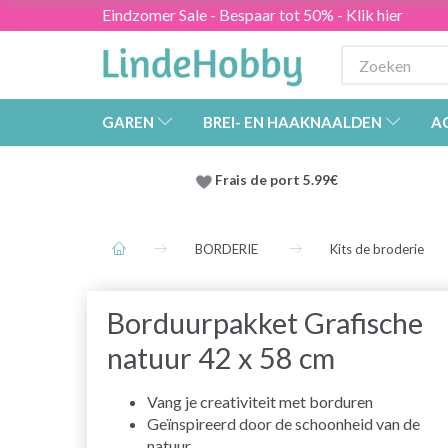
Eindzomer Sale - Bespaar tot 50% - Klik hier
GAREN
BREI- EN HAAKNAALDEN
A
Frais de port 5.99€
BORDERIE
Kits de broderie
Borduurpakket Grafische
natuur 42 x 58 cm
Vang je creativiteit met borduren
Geïnspireerd door de schoonheid van de
natuur