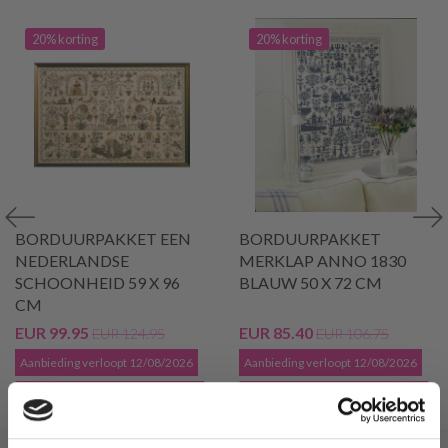
20% korting
20% korting
BORDUURPAKKET EEN
BORDUURPAKKET
NEDERLANDSE
MERKLAP ANNO 1830
SCHOONHEID 59 X 96
BLAUW 50 X 72 CM
CM
EUR 99.95
EUR 85.40
EUR 124.95
EUR 106.75
Aanbieding verloopt 12/08/2026
Aanbieding verloopt 12/08/2026
Voeg toe aan winkelwagen
Voeg toe aan winkelwagen