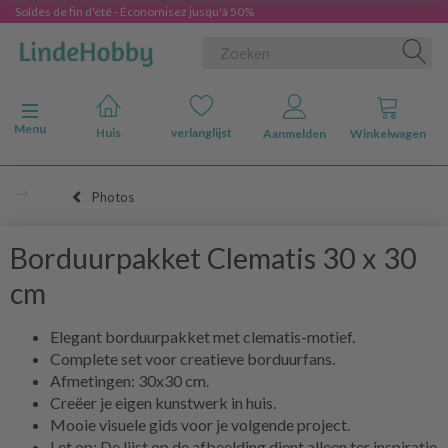
Soldes de fin d'été - Économisez jusqu'à 50%
Navigatie in-/uitschakelen
Menu
Huis
verlanglijst
Aanmelden
Winkelwagen
Photos
Borduurpakket Clematis 30 x 30
cm
Elegant borduurpakket met clematis-motief.
Complete set voor creatieve borduurfans.
Afmetingen: 30x30 cm.
Creëer je eigen kunstwerk in huis.
Mooie visuele gids voor je volgende project.
Let op: De lijst op de afbeelding dient alleen ter inspiratie