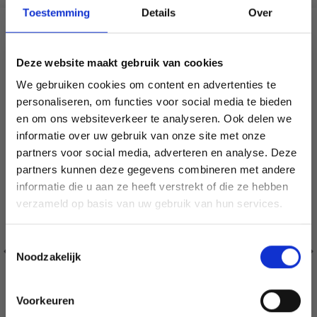
Toestemming
Details
Over
VERGELIJKBAAR MET DIT
Deze website maakt gebruik van cookies
20% korting
We gebruiken cookies om content en advertenties te
personaliseren, om functies voor social media te bieden
en om ons websiteverkeer te analyseren. Ook delen we
informatie over uw gebruik van onze site met onze
partners voor social media, adverteren en analyse. Deze
Économisez jusqu'à 50 %
partners kunnen deze gegevens combineren met andere
informatie die u aan ze heeft verstrekt of die ze hebben
Soyez le premier à connaître nos soldes et
verzameld op basis van uw gebruik van hun services.
offres limitées en vous inscrivant à notre
newsletter gratuite !
Toestemmingsselectie
Noodzakelijk
Voorkeuren
Oui, inscrivez-moi !