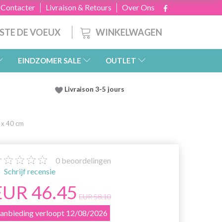
 Contacter
Livraison & Retours
Over Ons
WINKELWAGEN
ISTE DE VOEUX
EINDZOMER SALE
OUTLET
Livraison 3-5 jours
 x 40 cm
0
beoordelingen
Schrijf recensie
EUR 46.45
EUR 58.10
anbieding verloopt 12/08/2026