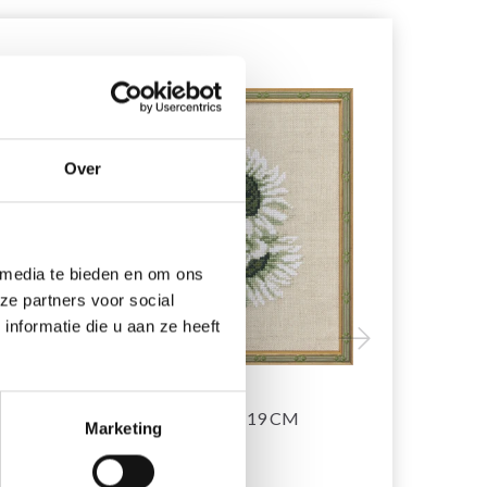
20% korting
20% korting
Over
 media te bieden en om ons
ze partners voor social
nformatie die u aan ze heeft
ZEN
BORDUURPAKKET
BORDUURP
ZONNEBLOEM 18 X 19 CM
R5796 30 X
Marketing
EUR 15.30
EUR 25.70
EUR 19.15
E