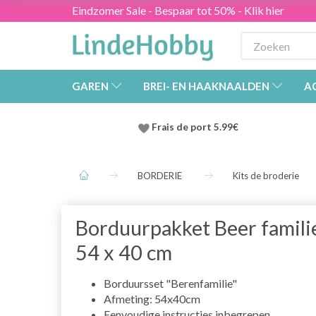
Eindzomer Sale - Bespaar tot 50% - Klik hier
GAREN
BREI- EN HAAKNAALDEN
A
Frais de port 5.99€
BORDERIE
Kits de broderie
Borduurpakket Beer famili
54 x 40 cm
Borduursset "Berenfamilie"
Afmeting: 54x40cm
Eenvoudige instructies inbegrepen