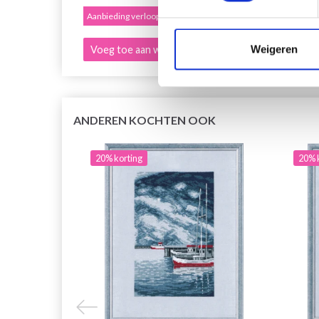
Aanbieding verloopt 12/08/2026
Aanbied
Weigeren
Voeg toe aan winkelwagen
Voeg 
ANDEREN KOCHTEN OOK
20% korting
20% 