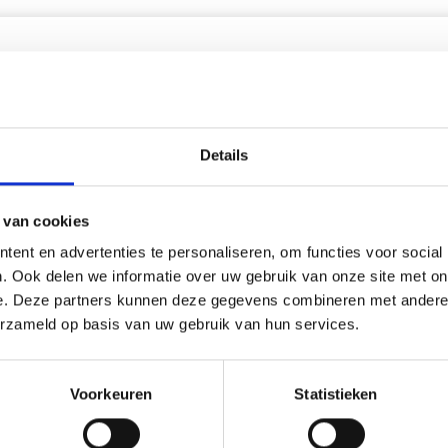
korting
20% korting
Details
 van cookies
ent en advertenties te personaliseren, om functies voor social
. Ook delen we informatie over uw gebruik van onze site met on
e. Deze partners kunnen deze gegevens combineren met andere i
erzameld op basis van uw gebruik van hun services.
UURPAKKET VUURTOREN
BORDUURPAKKET KLAPRO
WEER R5636 26 X 35 CM
18 X 19 CM
Voorkeuren
Statistieken
2.20
EUR 15.30
EUR 40.25
EUR 19.15