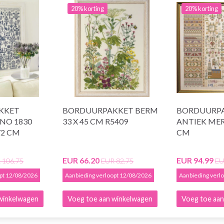
20% korting
20% korting
KKET
BORDUURPAKKET BERM
BORDUURP
NO 1830
33 X 45 CM R5409
ANTIEK MER
72 CM
CM
EUR 66.20
EUR 94.99
 106.75
EUR 82.75
EU
opt 12/08/2026
Aanbieding verloopt 12/08/2026
Aanbieding verl
winkelwagen
Voeg toe aan winkelwagen
Voeg toe aan