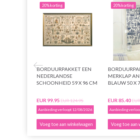
20% korting
20% korting
BORDUURPAKKET EEN
BORDUURPA
NEDERLANDSE
MERKLAP AN
SCHOONHEID 59 X 96 CM
BLAUW 50 X 
EUR 99.95
EUR 85.40
EUR 124.95
EUR
Aanbieding verloopt 12/08/2026
Aanbieding verlo
Voeg toe aan winkelwagen
Voeg toe aan 