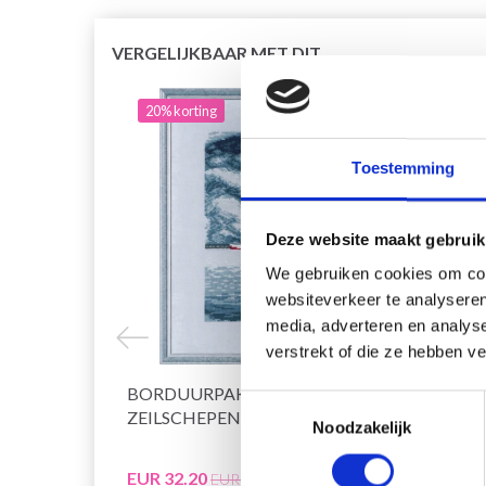
VERGELIJKBAAR MET DIT
20% korting
20% 
Toestemming
Deze website maakt gebruik
We gebruiken cookies om cont
websiteverkeer te analyseren
media, adverteren en analys
verstrekt of die ze hebben v
BORDUURPAKKET MOL EN
BORD
Toestemmingsselectie
ZEILSCHEPEN R5636 26 X 35 CM
STORM
Noodzakelijk
EUR 32.20
EUR 3
EUR 40.25