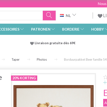
Nous
L
NL
CCESSOIRES
PATRONEN
BORDERIE
HOBBY
Livraison gratuite dès 69€
Taper
Photos
Borduurpakket Beer familie 54
e
20% KORTING
A