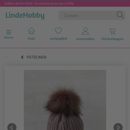
Soldes de fin d'été - Économisez jusqu'à 50%
Navigatie in-/uitschakelen
Menu
Huis
verlanglijst
Aanmelden
Winkelwagen
PATRONEN