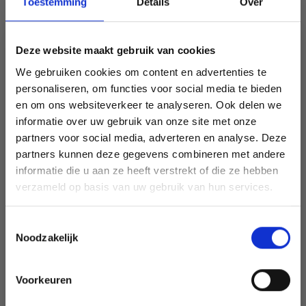
Toestemming
Details
Over
Ce texte a été traduit par notre service de traduction
Deze website maakt gebruik van cookies
automatique. Une traduction de cette page par un
We gebruiken cookies om content en advertenties te
véritable humain sera bientôt disponible. N’hésitez pas à
personaliseren, om functies voor social media te bieden
contacter notre service support si vous avez des questions!
en om ons websiteverkeer te analyseren. Ook delen we
Teinte du point de côte
informatie over uw gebruik van onze site met onze
partners voor social media, adverteren en analyse. Deze
Économisez jusqu'à 50 %
CONSOMMATION DE FIL
partners kunnen deze gegevens combineren met andere
H 24 cm x circonférence principale 56 cm - 60 cm
informatie die u aan ze heeft verstrekt of die ze hebben
Cosy 100 - 150 g
Soyez le premier à connaître nos soldes et
verzameld op basis van uw gebruik van hun services.
Crochet : 3,5 - 4,5 mm
offres limitées en vous inscrivant à notre
Taille du crochet : 20 cv / 10 cm
newsletter gratuite !
Toestemmingsselectie
Pompon
Noodzakelijk
Etiquette "fait main"
Bon à savoir
Voorkeuren
Aiguille, taille et fermeté
Oui, inscrivez-moi !
Crocheteurs, crochetez très différemment : certains