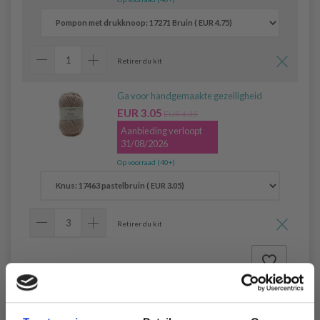
Retirer du kit
Ga voor handgemaakte gezelligheid
EUR 3.05
EUR 4.35
Aanbieding verloopt
31/08/2026
Op voorraad (40+)
Retirer du kit
Alles toevoegen aan winkelwagen
( EUR 13.90)