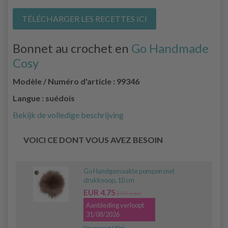
TÉLÉCHARGER LES RECETTES ICI
Bonnet au crochet en
Go Handmade
Cosy
Modèle / Numéro d'article : 99346
Langue : suédois
Bekijk de volledige beschrijving
VOICI CE DONT VOUS AVEZ BESOIN
Go Handgemaakte pompon met
drukknoop, 10 cm
EUR 4.75
EUR 6.80
Aanbieding verloopt
31/08/2026
Op voorraad (40+)