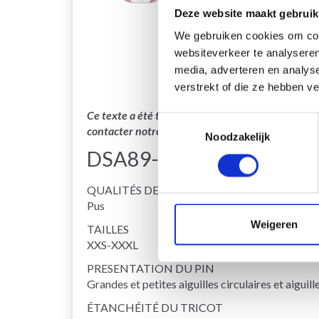
Deze website maakt gebruik
We gebruiken cookies om cont
websiteverkeer te analyseren
media, adverteren en analys
verstrekt of die ze hebben v
Ce texte a été traduit par notre service de trad
Toestemmingsselectie
contacter notre service support si vous avez des 
Noodzakelijk
DSA89-04 Pull Gaïa
QUALITÉS DE FIL
Pus
Weigeren
TAILLES
XXS-XXXL
PRESENTATION DU PIN
Grandes et petites aiguilles circulaires et aiguill
ÉTANCHÉITÉ DU TRICOT