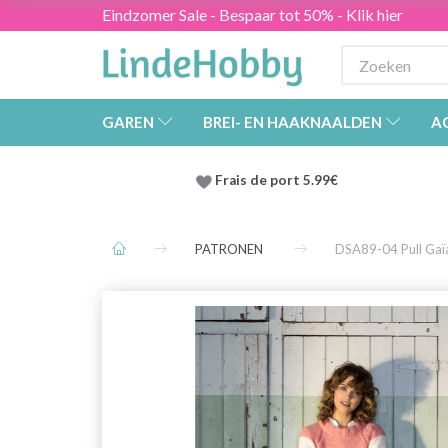
Eindzomer Sale - Bespaar tot 50% - Klik hier
GAREN
BREI- EN HAAKNAALDEN
A
Frais de port 5.99€
PATRONEN
DSA89-04 Pull Gaï