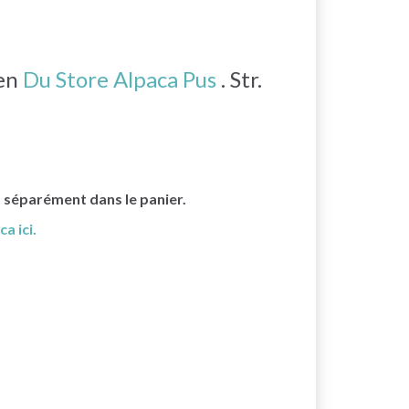
 en
Du Store Alpaca Pus
. Str.
s séparément dans le panier.
a ici.