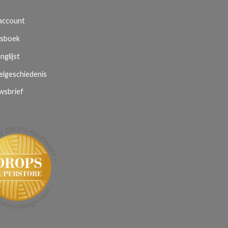
 account
sboek
nglijst
elgeschiedenis
wsbrief