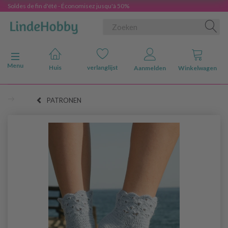
Soldes de fin d'été - Économisez jusqu'à 50%
Navigatie in-/uitschakelen
Menu
Huis
verlanglijst
Aanmelden
Winkelwagen
PATRONEN