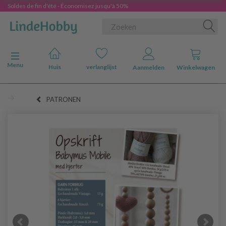
Soldes de fin d'été - Économisez jusqu'à 50%
Navigatie in-/uitschakelen
Menu
Huis
verlanglijst
Aanmelden
Winkelwagen
PATRONEN