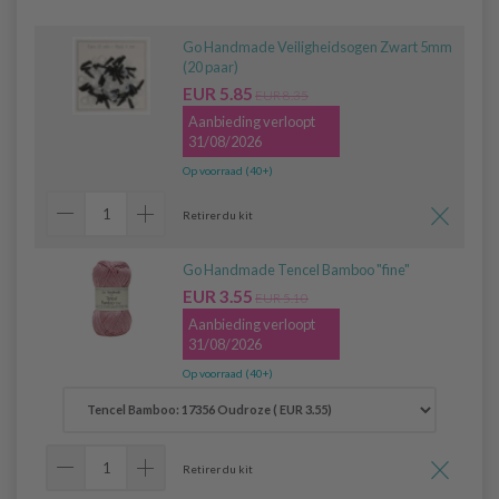
Go Handmade Veiligheidsogen Zwart 5mm
(20 paar)
EUR 5.85
EUR 8.35
Aanbieding verloopt
31/08/2026
Op voorraad (40+)
Retirer du kit
Go Handmade Tencel Bamboo "fine"
EUR 3.55
EUR 5.10
Aanbieding verloopt
31/08/2026
Op voorraad (40+)
Retirer du kit