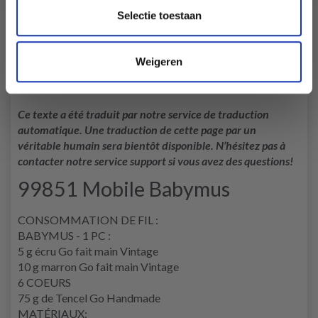
Selectie toestaan
Alles toevoegen aan winkelwagen
( EUR 34.20)
Weigeren
Ce texte a été traduit par notre service de traduction
automatique. Une traduction de cette page par un
véritable humain sera bientôt disponible. N’hésitez pas à
contacter notre service support si vous avez des questions!
99851 Mobile Babymus
CONSOMMATION DE FIL :
BABYMUS - 1 PC :
5 g écru Go fait main Vintage
10 g marron Go fait main Vintage
6 COEURS
75 g de Tencel Go Handmade
MATÉRIAUX: