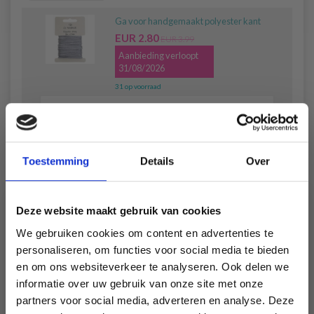
Ga voor handgemaakt polyester kant
EUR 2.80
EUR 3.99
Aanbieding verloopt
31/08/2026
31 op voorraad
Retirer du kit
Toestemming
Details
Over
LindeHobby houten kralen - 8, 10, 14, 18, 25
en 35 mm (10 stuks)
EUR 2.80
Deze website maakt gebruik van cookies
Op voorraad (40+)
We gebruiken cookies om content en advertenties te
personaliseren, om functies voor social media te bieden
en om ons websiteverkeer te analyseren. Ook delen we
informatie over uw gebruik van onze site met onze
Retirer du kit
partners voor social media, adverteren en analyse. Deze
Économisez jusqu'à 50 %