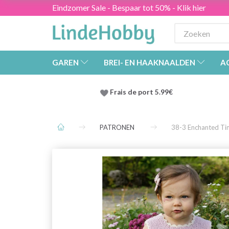
Eindzomer Sale - Bespaar tot 50% - Klik hier
GAREN
BREI- EN HAAKNAALDEN
A
Frais de port 5.99€
PATRONEN
38-3 Enchanted Ti