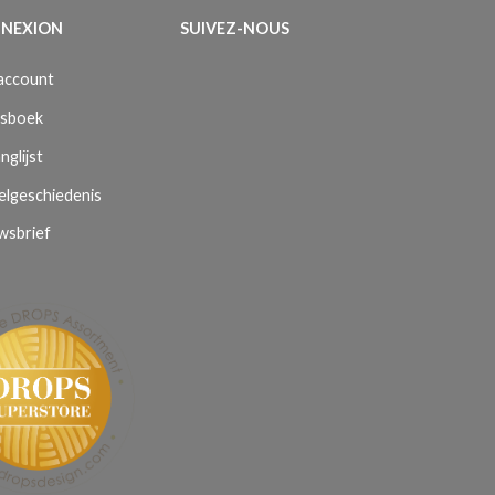
NEXION
SUIVEZ-NOUS
 account
sboek
nglijst
elgeschiedenis
wsbrief