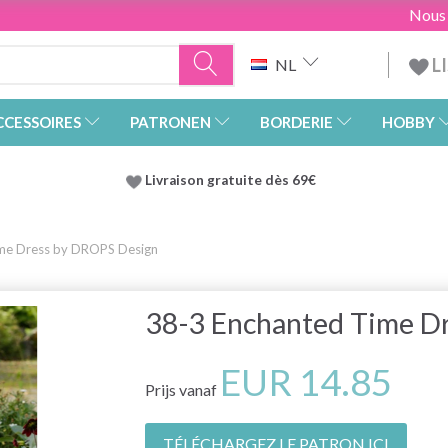
Nous
L
NL
CCESSOIRES
PATRONEN
BORDERIE
HOBBY
Livraison gratuite dès 69€
me Dress by DROPS Design
38-3 Enchanted Time D
EUR 14.85
Prijs vanaf
TÉLÉCHARGEZ LE PATRON ICI