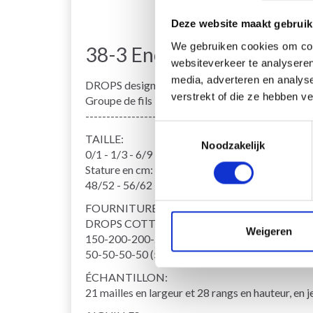
Deze website maakt gebruik
We gebruiken cookies om cont
38-3 Enchanted Time Dre
websiteverkeer te analyseren
media, adverteren en analys
DROPS design: Modèle n° cm-005-by
verstrekt of die ze hebben v
Groupe de fils B
------------------------------------------------------
Toestemmingsselectie
TAILLE:
Noodzakelijk
0/1 - 1/3 - 6/9 - 12/18 mois (2 - 3/4) ans
Stature en cm:
48/52 - 56/62 - 68/74 - 80/86 (92 - 98/104)
FOURNITURES:
DROPS COTTON MERINO de Garnstudio (apparti
Weigeren
150-200-200-200 (250-250) g coloris 05, rose
50-50-50-50 (50-50) g coloris 01, naturel
ÉCHANTILLON:
21 mailles en largeur et 28 rangs en hauteur, en 