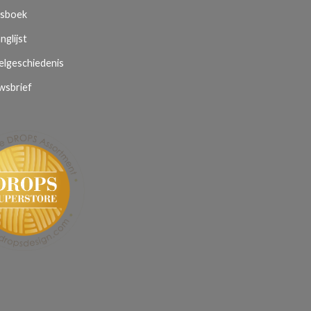
sboek
nglijst
elgeschiedenis
wsbrief