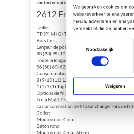
contacter notre service support si vous avez des 
We gebruiken cookies om cont
2612 Fréja Bluse
websiteverkeer te analyseren
media, adverteren en analys
Taille:
verstrekt of die ze hebben v
TP (P) M (G) TG
Buts finis,
Toestemmingsselectie
Largeur de poitrine:
Noodzakelijk
88 (93) 98 (103) 108 cm
Toute la longueur:
56 (58) 60 (62) 64cm
Consommation de fil :
8 (9) 10 (11) 12ngl fv 1 (sorte 01)
Weigeren
1 (1) 1 (1) 1ngl fv 2 (blanc 04)
Options de fil :
Freja Multi, Freja Denim, Ulrika, Soft Lama, Ki
La consommation de fil peut changer lors de l'util
Coller:
Mouton noir 4 mm
Bâton rond :
Mouton noir 4 mm, 60 cm