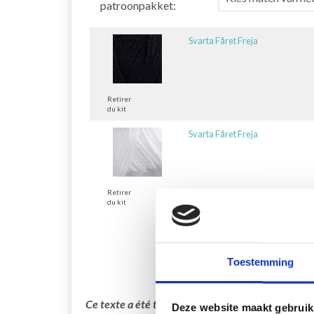
patroonpakket:
Svarta Fåret Freja
Retirer
du kit
Svarta Fåret Freja
Retirer
du kit
Toestemming
Ce texte a été traduit par notre service de trad
Deze website maakt gebruik