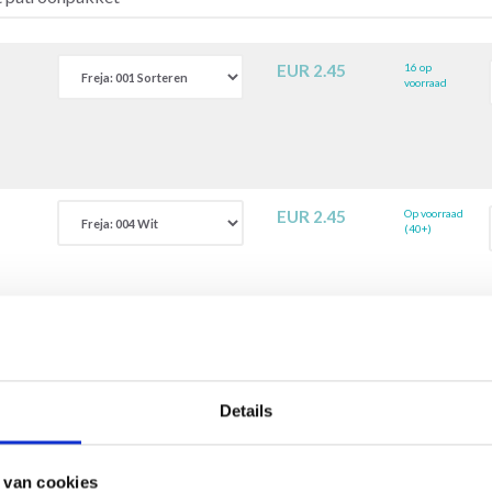
EUR 2.45
16 op
voorraad
EUR 2.45
Op voorraad
(40+)
Alles toevo
Details
uction automatique. Une traduction de cette page par un véritable hu
 van cookies