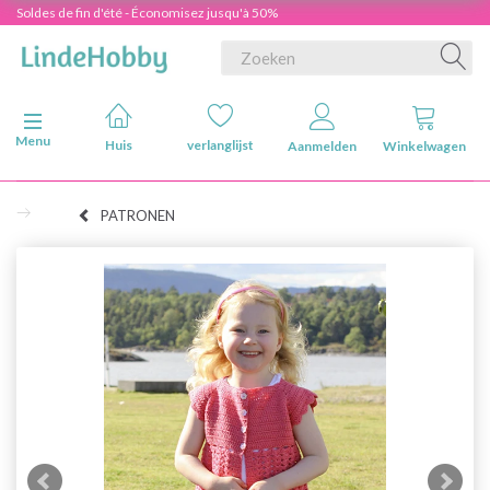
Soldes de fin d'été - Économisez jusqu'à 50%
Navigatie in-/uitschakelen
Menu
Huis
verlanglijst
Aanmelden
Winkelwagen
PATRONEN