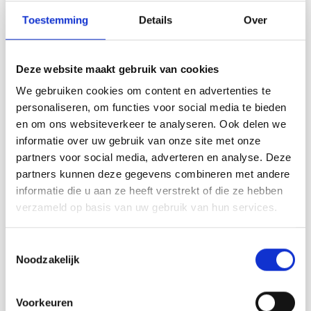
Toestemming
Details
Over
Deze website maakt gebruik van cookies
Ce texte a été traduit par notre service de traduction
automatique. Une traduction de cette page par un
We gebruiken cookies om content en advertenties te
véritable humain sera bientôt disponible. N’hésitez pas à
personaliseren, om functies voor social media te bieden
contacter notre service support si vous avez des questions!
en om ons websiteverkeer te analyseren. Ook delen we
26-1 Belle Rose par DROPS
informatie over uw gebruik van onze site met onze
partners voor social media, adverteren en analyse. Deze
Design
partners kunnen deze gegevens combineren met andere
informatie die u aan ze heeft verstrekt of die ze hebben
DROPS Design : Modèle n° cm-002-bn
verzameld op basis van uw gebruik van hun services.
Groupe de fils B
-------------------------------------------------- --------
Taille : 12/18 mois - 2 - 3/4 - 5/6 - 7/8 - 9/10 ans
Toestemmingsselectie
Noodzakelijk
Taille en cm : 86 - 92 - 98/104 - 110/116 - 122/128 -
134/140
Matériaux:
Voorkeuren
DROPS COTTON MERINO de Garnstudio