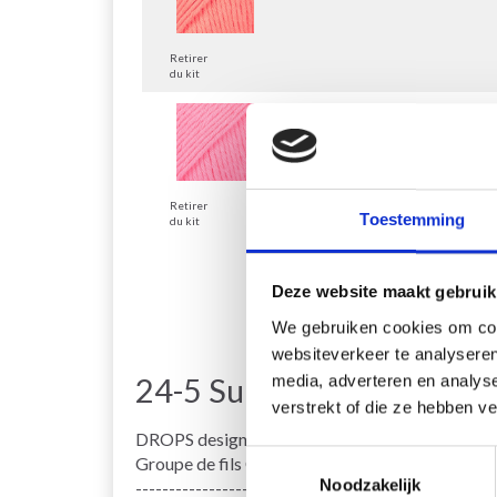
Retirer
du kit
DROPS Paris
Retirer
Toestemming
du kit
Deze website maakt gebruik
We gebruiken cookies om cont
websiteverkeer te analyseren
media, adverteren en analys
24-5 Summer Treat by D
verstrekt of die ze hebben v
DROPS design: Modèle n° w-046-bn
Toestemmingsselectie
Groupe de fils C
Noodzakelijk
------------------------------------------------------