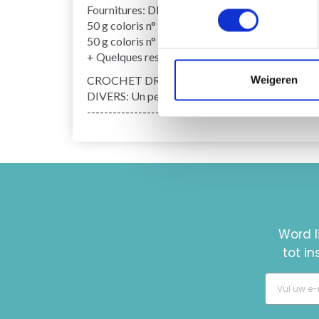
Fournitures: DROPS PARIS de Garnstudio
50 g coloris n° 61, pêche clair
50 g coloris n° 33, rose moyen
+ Quelques restes en rouge pour décorer.
CROCHET DROPS n° 3.5
Weigeren
DIVERS: Un peu d'ouate de rembourrage
------------------------------------------------------
Word l
tot i