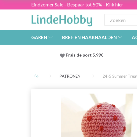
Eindzomer Sale - Bespaar tot 50% - Klik hier
GAREN
BREI- EN HAAKNAALDEN
A
Frais de port 5.99€
PATRONEN
24-5 Summer Trea