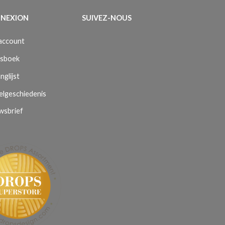
NEXION
SUIVEZ-NOUS
 account
sboek
nglijst
elgeschiedenis
wsbrief