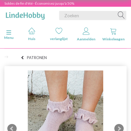
Soldes de fin d'été - Économisez jusqu'à 50%
Navigatie in-/uitschakelen
Menu
Huis
verlanglijst
Aanmelden
Winkelwagen
PATRONEN