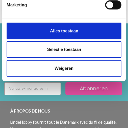
pour 10 cm, essayez avec des aiguilles plus fines.
Marketing
-------------------------------------------------------
Alles toestaan
Bespaar tot 50%
Selectie toestaan
Word lid van onze breigemeenschap en krijg
exclusieve toegang tot inspirerende
breipatronen en speciale aanbiedingen!
Weigeren
ingen!
Abonneren
À PROPOS DE NOUS
LindeHobby fournit tout le Danemark avec du fil de qualité.