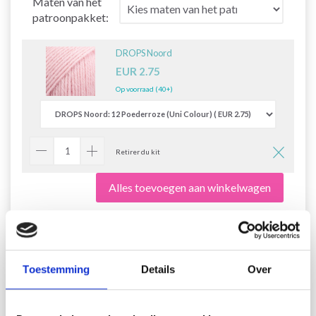
Maten van het
patroonpakket:
DROPS Noord
EUR 2.75
Op voorraad (40+)
Retirer du kit
Alles toevoegen aan winkelwagen
223-47 Rosy Ruffles by DROPS
Toestemming
Details
Over
Design