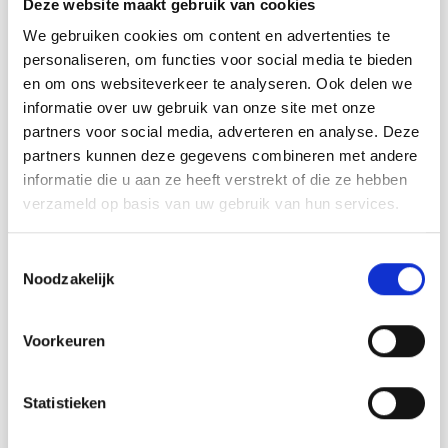
Deze website maakt gebruik van cookies
DROPS design: Modèle no-046
Groupe de fils A
We gebruiken cookies om content en advertenties te
-------------------------------------------------------
personaliseren, om functies voor social media te bieden
en om ons websiteverkeer te analyseren. Ook delen we
TAILLE:
informatie over uw gebruik van onze site met onze
Pointure chaussures: 35/37 – 38/40 – 40/42
Longueur de pied: environ 22-24-27 cm
partners voor social media, adverteren en analyse. Deze
partners kunnen deze gegevens combineren met andere
FOURNITURES:
informatie die u aan ze heeft verstrekt of die ze hebben
DROPS NORD de Garnstudio (appartient au groupe de
verzameld op basis van uw gebruik van hun services.
fils A)
100-100-100 g coloris 12, rose poudré
Toestemmingsselectie
ÉCHANTILLON:
Noodzakelijk
26 mailles en largeur et 34 rangs en hauteur, en jersey = 10
x 10 cm.
AIGUILLES:
Voorkeuren
AIGUILLES DOUBLES POINTES DROPS n°2,5
La taille des aiguilles est uniquement à titre indicatif! Si
Statistieken
vous avez trop de mailles pour 10 cm, essayez avec des
aiguilles plus grosses. Si vous n'avez pas assez de mailles