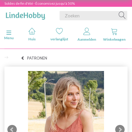
Soldes de fin d'été - Économisez jusqu'à 50%
Navigatie in-/uitschakelen
Menu
Huis
verlanglijst
Aanmelden
Winkelwagen
PATRONEN