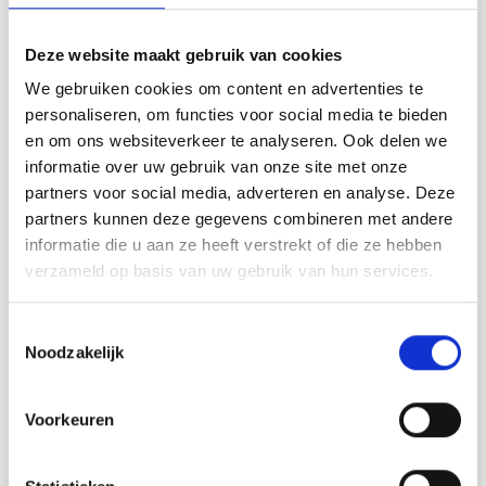
DROPS design: Modèle e-316
Groupe de fils A
Deze website maakt gebruik van cookies
-------------------------------------------------------
We gebruiken cookies om content en advertenties te
TAILLE:
personaliseren, om functies voor social media te bieden
XS – S – M – L – XL – XXL
en om ons websiteverkeer te analyseren. Ook delen we
FOURNITURES:
informatie over uw gebruik van onze site met onze
DROPS SAFRAN de Garnstudio (appartient au groupe de
partners voor social media, adverteren en analyse. Deze
fils A)
partners kunnen deze gegevens combineren met andere
150-150-150-150-200-200 g coloris 59, rouge argile
informatie die u aan ze heeft verstrekt of die ze hebben
ÉCHANTILLON:
verzameld op basis van uw gebruik van hun services.
24 mailles en largeur et 32 rangs en hauteur, en jersey = 10
x 10 cm.
Toestemmingsselectie
AIGUILLES:
Noodzakelijk
AIGUILLE CIRCULAIRE DROPS n°3 – en 60 ou 80 cm,
pour le jersey et le point ajouré.
Voorkeuren
AIGUILLES DOUBLES POINTES DROPS n°2,5: pour les
bretelles.
AIGUILLE CIRCULAIRE DROPS n°2,5 – en 60 ou 80 cm,