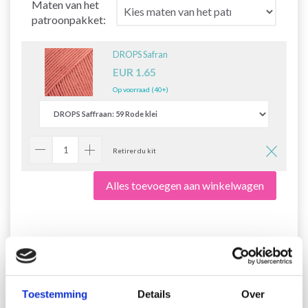
Maten van het
patroonpakket:
DROPS Safran
EUR 1.65
Op voorraad (40+)
Retirer du kit
Alles toevoegen aan winkelwagen
223-27 Heart on Fire by
DROPS Design
Toestemming
Details
Over