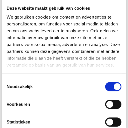
DROPS Design: Modèle n° vs-075
Deze website maakt gebruik van cookies
Groupe de fils B
-------------------------------------------------------
We gebruiken cookies om content en advertenties te
personaliseren, om functies voor social media te bieden
TAILLES:
en om ons websiteverkeer te analyseren. Ook delen we
S – M – L – XL – XXL – XXXL
informatie over uw gebruik van onze site met onze
FOURNITURES:
partners voor social media, adverteren en analyse. Deze
DROPS BELLE de Garnstudio (appartient au groupe de fils
partners kunnen deze gegevens combineren met andere
B)
informatie die u aan ze heeft verstrekt of die ze hebben
250-250-300-300-350-350 g coloris 16, mauve
verzameld op basis van uw gebruik van hun services.
ÉCHANTILLON:
22 mailles en largeur et 26 rangs en hauteur, en point
Toestemmingsselectie
texturé = 10 x 10 cm.
Noodzakelijk
AIGUILLES:
AIGUILLE CIRCULAIRE DROPS n°3,5 – en 60 ou 80 cm
Voorkeuren
pour le point texturé.
AIGUILLE CIRCULAIRE DROPS n°3 – en 60 cm, pour les
bordures.
Statistieken
La taille des aiguilles est uniquement indiquée à titre