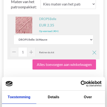
Maten van het
patroonpakket:
DROPS Belle
EUR 2.35
Op voorraad (40+)
Retirer du kit
Alles toevoegen aan winkelwagen
223-18 Pink Straw by DROPS
Toestemming
Details
Over
Design