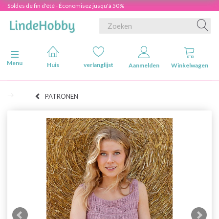
Soldes de fin d'été - Économisez jusqu'à 50%
Navigatie in-/uitschakelen
Menu
Huis
verlanglijst
Aanmelden
Winkelwagen
PATRONEN