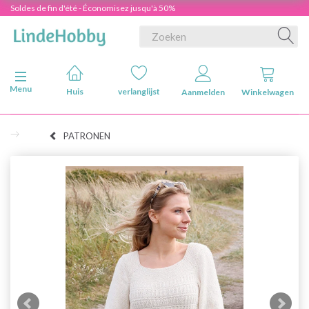
Soldes de fin d'été - Économisez jusqu'à 50%
Navigatie in-/uitschakelen
Menu
Huis
verlanglijst
Aanmelden
Winkelwagen
PATRONEN