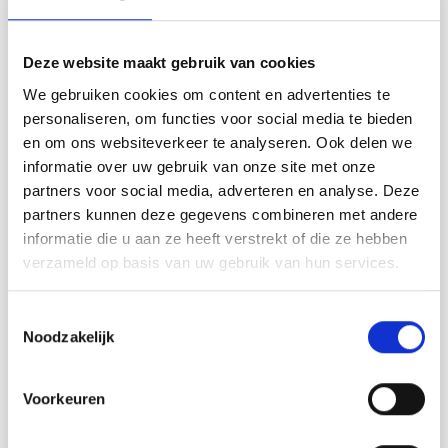
DROPS Design: Modèle n° sk-130
Groupe de fils B
Deze website maakt gebruik van cookies
-------------------------------------------------------
We gebruiken cookies om content en advertenties te
TAILLES:
personaliseren, om functies voor social media te bieden
S – M – L – XL – XXL – XXXL
en om ons websiteverkeer te analyseren. Ook delen we
informatie over uw gebruik van onze site met onze
FOURNITURES:
partners voor social media, adverteren en analyse. Deze
DROPS SKY de Garnstudio (appartient au groupe de fils
B)
partners kunnen deze gegevens combineren met andere
250-250-300-300-350-350 g coloris 01, blanc
informatie die u aan ze heeft verstrekt of die ze hebben
verzameld op basis van uw gebruik van hun services.
ÉCHANTILLON:
21 mailles en largeur et 28 rangs en hauteur, en jersey = 10
x 10 cm.
Toestemmingsselectie
Noodzakelijk
AIGUILLES:
AIGUILLES CIRCULAIRES DROPS n°4 – en 40 cm et 60 ou
80 cm, pour le jersey/le point fantaisie.
Voorkeuren
AIGUILLES DOUBLES POINTES DROPS n° 3,5 - pour les
côtes.