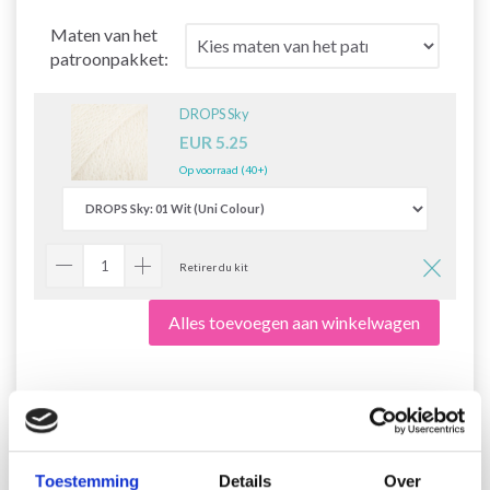
Maten van het
patroonpakket:
DROPS Sky
EUR 5.25
Op voorraad (40+)
Retirer du kit
Alles toevoegen aan winkelwagen
222-39 Summer Concerto by
DROPS Design
Toestemming
Details
Over