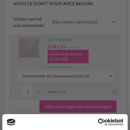
VOICI CE DONT VOUS AVEZ BESOIN
Maten van het
patroonpakket:
DROPS Kid Silk
EUR 3.55
EUR 5.05
Aanbieding verloopt
31/08/2026
Op voorraad (40+)
Retirer du kit
Alles toevoegen aan winkelwagen