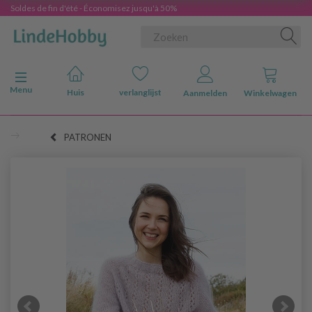
Soldes de fin d'été - Économisez jusqu'à 50%
Navigatie in-/uitschakelen
Menu
Huis
verlanglijst
Aanmelden
Winkelwagen
PATRONEN