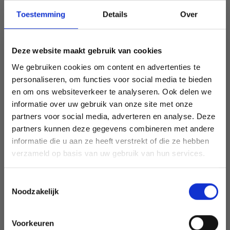
222-1 Lost in Lavender by
Toestemming
Details
Over
DROPS Design
Deze website maakt gebruik van cookies
DROPS Design: Modèle n° ks-174
We gebruiken cookies om content en advertenties te
Groupe de fils A + A + A
-------------------------------------------------------
personaliseren, om functies voor social media te bieden
en om ons websiteverkeer te analyseren. Ook delen we
TAILLES:
informatie over uw gebruik van onze site met onze
S – M – L – XL – XXL – XXXL
partners voor social media, adverteren en analyse. Deze
Économisez jusqu'à 50 %
FOURNITURES:
partners kunnen deze gegevens combineren met andere
DROPS KID-SILK de Garnstudio (appartient au groupe de
informatie die u aan ze heeft verstrekt of die ze hebben
fils A)
Soyez le premier à connaître nos soldes et
verzameld op basis van uw gebruik van hun services.
200-225-250-275-325-350 g coloris 09, lavande clair
offres limitées en vous inscrivant à notre
newsletter gratuite !
ÉCHANTILLON:
Toestemmingsselectie
14 mailles en largeur et 16 rangs en hauteur, en jersey avec
Noodzakelijk
3 fils = 10 x 10 cm.
AIGUILLES:
Voorkeuren
AIGUILLES DOUBLES POINTES DROPS n° 6.