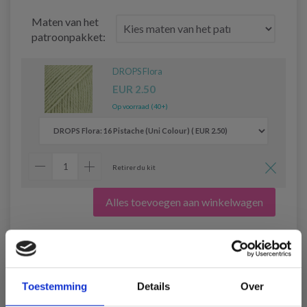
Maten van het
patroonpakket:
DROPS Flora
EUR 2.50
Op voorraad (40+)
Retirer du kit
Alles toevoegen aan winkelwagen
220-42 Abby Vest by DROPS
Toestemming
Details
Over
Design