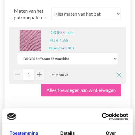
Maten van het
patroonpakket:
DROPS Safran
EUR 1.65
Op voorraad (40+)
Retirer du kit
Alles toevoegen aan winkelwagen
220-24 Playful Petals by
DROPS Design
Toestemming
Details
Over