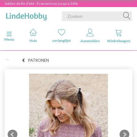
Soldes de fin d'été - Économisez jusqu'à 50%
Navigatie in-/uitschakelen
Menu
Huis
verlanglijst
Aanmelden
Winkelwagen
PATRONEN