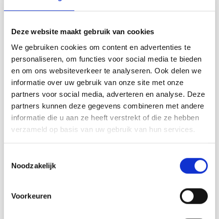
DROPS Design: Modèle n° e-312
Groupe de fils A
Deze website maakt gebruik van cookies
-------------------------------------------------------
We gebruiken cookies om content en advertenties te
TAILLES:
personaliseren, om functies voor social media te bieden
S – M – L – XL – XXL – XXXL
en om ons websiteverkeer te analyseren. Ook delen we
informatie over uw gebruik van onze site met onze
FOURNITURES:
partners voor social media, adverteren en analyse. Deze
DROPS SAFRAN de Garnstudio (appartient au groupe de
partners kunnen deze gegevens combineren met andere
fils A)
250-250-300-350-350-400 g coloris 58, améthyste
informatie die u aan ze heeft verstrekt of die ze hebben
verzameld op basis van uw gebruik van hun services.
ÉCHANTILLON:
23 mailles en largeur et 30 rangs en hauteur avec point
ajouré = 10 x 10 cm.
Toestemmingsselectie
Noodzakelijk
AIGUILLES:
AIGUILLES DOUBLES POINTES DROPS n° 3,5.
AIGUILLES CIRCULAIRES DROPS n°3,5 – en 40 cm et 80
Voorkeuren
cm pour le point ajouré.
AIGUILLES DOUBLES POINTES DROPS n°2,5.