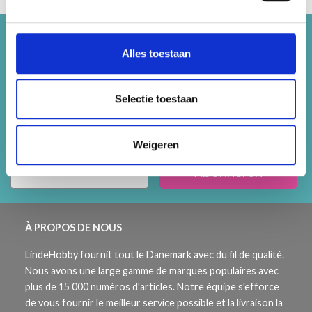
Bespaar tot 50%
Alles toestaan
Word lid van onze breigemeenschap en krijg
Selectie toestaan
exclusieve toegang tot inspirerende
breipatronen en speciale aanbiedingen!
ingen!
Weigeren
Abonneren
À PROPOS DE NOUS
LindeHobby fournit tout le Danemark avec du fil de qualité.
Nous avons une large gamme de marques populaires avec
plus de 15 000 numéros d'articles. Notre équipe s'efforce
de vous fournir le meilleur service possible et la livraison la