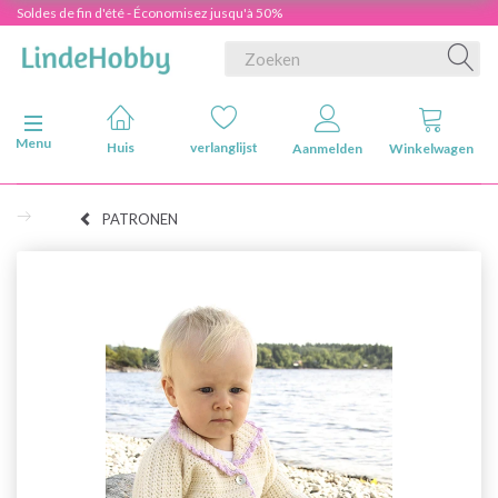
Soldes de fin d'été - Économisez jusqu'à 50%
Navigatie in-/uitschakelen
Menu
Huis
verlanglijst
Aanmelden
Winkelwagen
PATRONEN