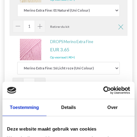
Retirer du kit
DROPS Merino Extra Fine
EUR 3.65
Op voorraad (40+)
Retirer du kit
Alles toevoegen aan winkelwagen
Toestemming
Details
Over
Deze website maakt gebruik van cookies
Ce texte a été traduit par notre service de traduction