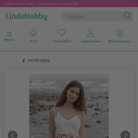
Soldes de fin d'été - Économisez jusqu'à 50%
Navigatie in-/uitschakelen
Menu
Huis
verlanglijst
Aanmelden
Winkelwagen
PATRONEN