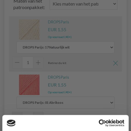
Maten van het
patroonpakket:
DROPS Paris
EUR 1.55
Op voorraad (40+)
Retirer du kit
DROPS Paris
EUR 1.55
Op voorraad (40+)
Retirer du kit