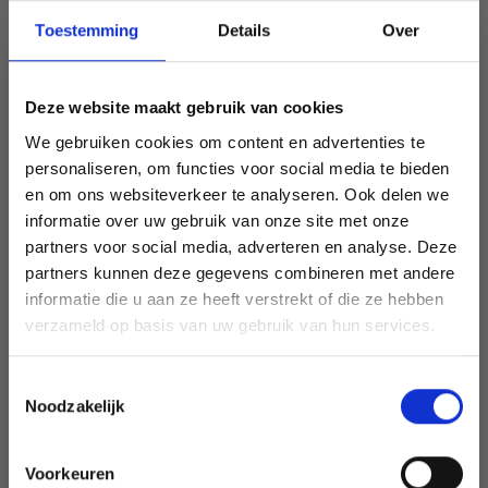
DROPS Metalen onregelmatige knopen 20
mm (nr. 534)
Toestemming
Details
Over
EUR 1.25
Op voorraad (40+)
Deze website maakt gebruik van cookies
Retirer du kit
We gebruiken cookies om content en advertenties te
personaliseren, om functies voor social media te bieden
Alles toevoegen aan winkelwagen
en om ons websiteverkeer te analyseren. Ook delen we
informatie over uw gebruik van onze site met onze
partners voor social media, adverteren en analyse. Deze
Économisez jusqu'à 50 %
partners kunnen deze gegevens combineren met andere
190-5 Bohème Beach by
informatie die u aan ze heeft verstrekt of die ze hebben
Soyez le premier à connaître nos soldes et
verzameld op basis van uw gebruik van hun services.
DROPS Design
offres limitées en vous inscrivant à notre
newsletter gratuite !
DROPS Design: Modèle n° w-690
Toestemmingsselectie
Noodzakelijk
Groupe de fils C
-----------------------------------------------------------
Taille: S - M - L - XL - XXL - XXXL
Voorkeuren
Fournitures: