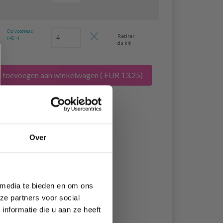
Op voorraad
Retirer
(40+)
du kit
s toevoegen aan winkelwagen
( EUR 13.25)
Over
 media te bieden en om ons
ze partners voor social
nformatie die u aan ze heeft