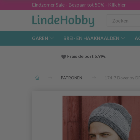
Eindzomer Sale - Bespaar tot 50% - Klik hier
GAREN
BREI- EN HAAKNAALDEN
A
Frais de port 5.99€
PATRONEN
174-7 Dover by D