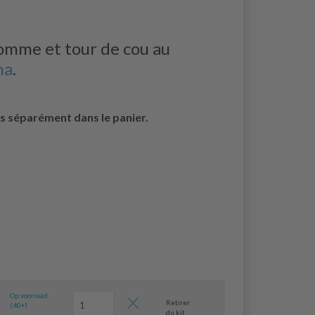
mme et tour de cou au
ma
.
cés séparément dans le panier.
Op voorraad
Retirer
(40+)
du kit