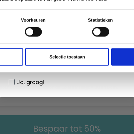
é
Oui, inscrivez-moi !
en
Voorkeuren
Statistieken
 obtenir un échantillon de 18 B x 9 rangs = 10 x 10 cm.
Non, merci
Wil je liever nieuws ontvangen over onze
Selectie toestaan
aanbiedingen en kortingen in het
Nederlands?
Ja, graag!
ur obtenir un échantillon de 16 B x 8 rangs = 10 x 10 cm.
----
Bespaar tot 50%