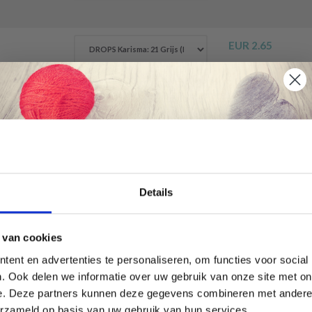
EUR 2.65
Alle
esign
Économisez jusqu'à 50 %
Details
Soyez le premier à connaître nos soldes et
 van cookies
offres limitées en vous inscrivant à notre
----
ent en advertenties te personaliseren, om functies voor social
newsletter gratuite !
. Ook delen we informatie over uw gebruik van onze site met on
e. Deze partners kunnen deze gegevens combineren met andere i
erzameld op basis van uw gebruik van hun services.