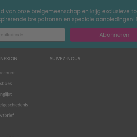
id van onze breigemeenschap en krijg exclusieve 
nspirerende breipatronen en speciale aanbiedingen! 
Abonneren
NEXION
SUIVEZ-NOUS
 account
sboek
nglijst
elgeschiedenis
wsbrief