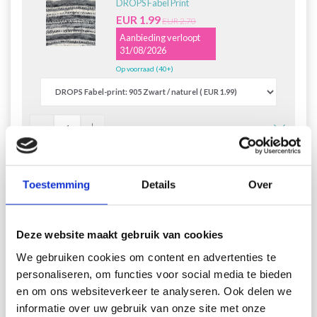
DROPS Fabel Print
EUR 1.99
EUR 2.70
Aanbieding verloopt
31/08/2026
Op voorraad (40+)
Retirer du kit
Alles toevoegen aan winkelwagen
Toestemming
Details
Over
Deze website maakt gebruik van cookies
158-49 Rocky Road by DROPS
We gebruiken cookies om content en advertenties te
Design
personaliseren, om functies voor social media te bieden
en om ons websiteverkeer te analyseren. Ook delen we
DROPS design: Modèle n° fa-285
informatie over uw gebruik van onze site met onze