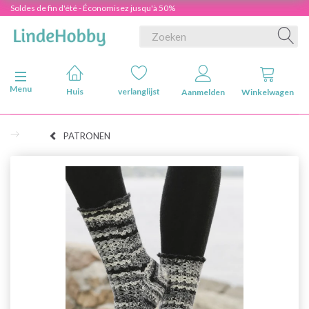
Soldes de fin d'été - Économisez jusqu'à 50%
Navigatie in-/uitschakelen
Menu
Huis
verlanglijst
Aanmelden
Winkelwagen
PATRONEN