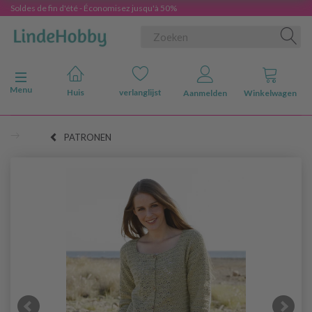
Soldes de fin d'été - Économisez jusqu'à 50%
Navigatie in-/uitschakelen
Menu
Huis
verlanglijst
Aanmelden
Winkelwagen
PATRONEN