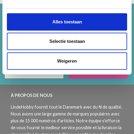
Bespaar tot 50%
Alles toestaan
Word lid van onze breigemeenschap en krijg
exclusieve toegang tot inspirerende
Selectie toestaan
breipatronen en speciale aanbiedingen!
ingen!
Weigeren
Abonneren
À PROPOS DE NOUS
LindeHobby fournit tout le Danemark avec du fil de qualité.
Nous avons une large gamme de marques populaires avec
plus de 15 000 numéros d'articles. Notre équipe s'efforce
de vous fournir le meilleur service possible et la livraison la