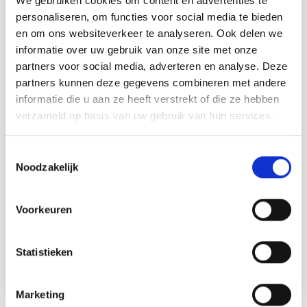
We gebruiken cookies om content en advertenties te
personaliseren, om functies voor social media te bieden
en om ons websiteverkeer te analyseren. Ook delen we
Ce texte a été traduit par notre service de traduction
informatie over uw gebruik van onze site met onze
automatique. Une traduction de cette page par un
véritable humain sera bientôt disponible. N’hésitez pas à
partners voor social media, adverteren en analyse. Deze
contacter notre service support si vous avez des questions!
partners kunnen deze gegevens combineren met andere
informatie die u aan ze heeft verstrekt of die ze hebben
0-723 Merry Mushroom par
verzameld op basis van uw gebruik van hun services.
DROPS Design
Toestemmingsselectie
Conception DROPS : modèle n° R-576
Noodzakelijk
-------------------------------------------------- ------
Matériaux : DROPS MUSCAT de Garnstudio
50 gr f.nr 12, rouge
Voorkeuren
50 gr f.nr 18, blanc
AIGUILLE DE CROCHET DROPS 3.
Statistieken
ACCESSOIRES : Laine de coton ou restes de fil blanc pour
le rembourrage.
Marketing