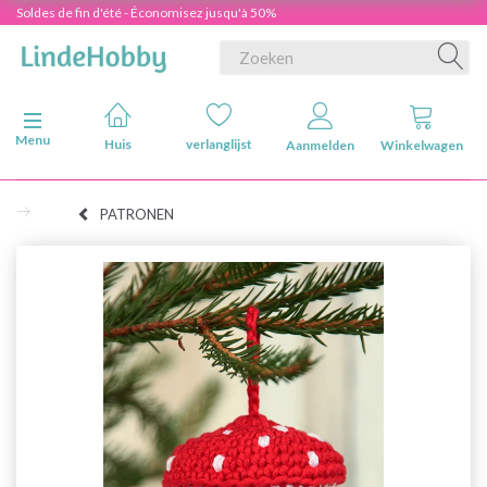
Soldes de fin d'été - Économisez jusqu'à 50%
Navigatie in-/uitschakelen
Menu
Huis
verlanglijst
Aanmelden
Winkelwagen
PATRONEN