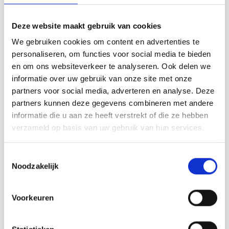
contacter notre service support si vous avez des questions!
0-1472 C'est chaud par DROPS
Deze website maakt gebruik van cookies
Design
We gebruiken cookies om content en advertenties te
personaliseren, om functies voor social media te bieden
Conception DROPS : Modèle x-444
en om ons websiteverkeer te analyseren. Ook delen we
Groupe de fils C
informatie over uw gebruik van onze site met onze
-------------------------------------------------- -----
partners voor social media, adverteren en analyse. Deze
TAILLE:
partners kunnen deze gegevens combineren met andere
Dimensions après feutrage : environ 31 cm de diamètre.
informatie die u aan ze heeft verstrekt of die ze hebben
Dimensions avant feutrage : environ 46 cm de diamètre.
verzameld op basis van uw gebruik van hun services.
MATÉRIAUX:
DROPS ALASKA de Garnstudio (appartient au groupe de
Toestemmingsselectie
fils C)
Noodzakelijk
100 g coloris 02, blanc naturel
CROCHET FIXE :
Voorkeuren
14 mailles fixes en largeur et 17 rangs en hauteur = 10 x 10
cm.