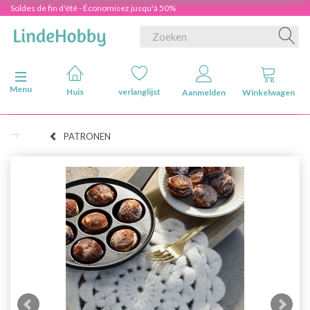
Soldes de fin d'été - Économisez jusqu'à 50%
Navigatie in-/uitschakelen
Menu
Huis
verlanglijst
Aanmelden
Winkelwagen
PATRONEN