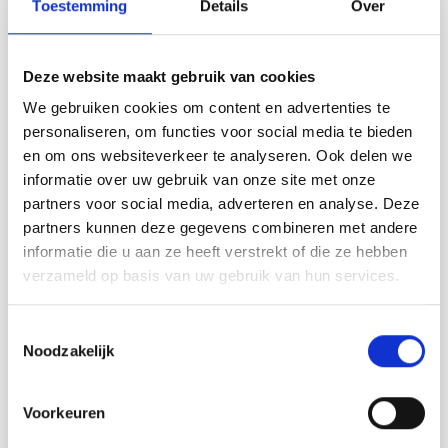
Toestemming
Details
Over
Design
Conception DROPS : Modèle e-286
Deze website maakt gebruik van cookies
Groupe de fils A
We gebruiken cookies om content en advertenties te
-------------------------------------------------- -----
personaliseren, om functies voor social media te bieden
TAILLE:
en om ons websiteverkeer te analyseren. Ook delen we
Dimensions : Circonférence au milieu : environ 13 cm.
informatie over uw gebruik van onze site met onze
Hauteur : environ 6 cm.
partners voor social media, adverteren en analyse. Deze
MATÉRIAUX:
partners kunnen deze gegevens combineren met andere
DROPS SAFRAN de Garnstudio (appartient au groupe de
informatie die u aan ze heeft verstrekt of die ze hebben
fils A)
verzameld op basis van uw gebruik van hun services.
50 g coloris 18, blanc naturel
1 cloche pèse environ 8 g.
Toestemmingsselectie
Noodzakelijk
CROCHET FIXE :
28 points de barre en largeur et 16 rangs en hauteur = 10 x
10 cm.
Voorkeuren
AIGUILLE DE CROCHET :