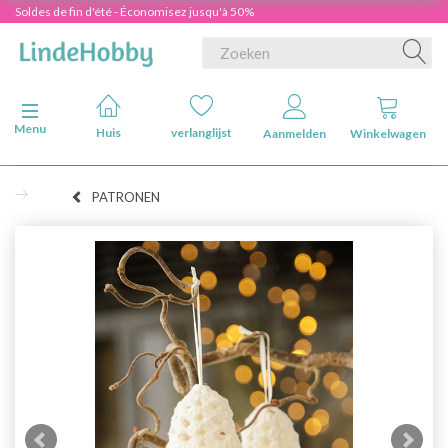
Soldes de fin d'été - Économisez jusqu'à 50%
Navigatie in-/uitschakelen
Menu
Huis
verlanglijst
Aanmelden
Winkelwagen
PATRONEN